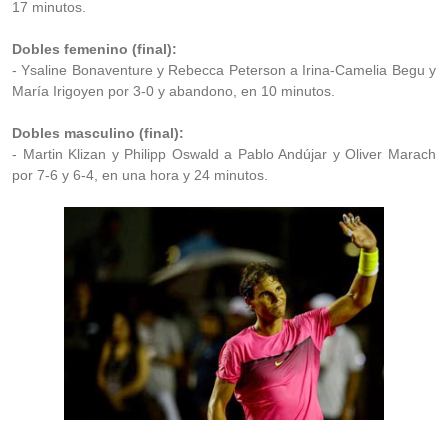
17 minutos.
Dobles femenino (final):
- Ysaline Bonaventure y Rebecca Peterson a Irina-Camelia Begu y
María Irigoyen por 3-0 y abandono, en 10 minutos.
Dobles masculino (final):
- Martin Klizan y Philipp Oswald a Pablo Andújar y Oliver Marach
por 7-6 y 6-4, en una hora y 24 minutos.