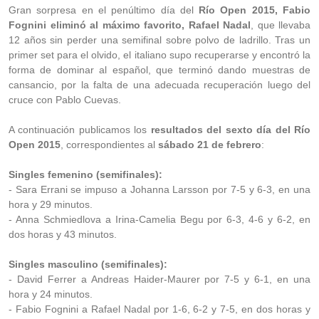
Gran sorpresa en el penúltimo día del
Río Open 2015, Fabio
Fognini eliminó al máximo favorito, Rafael Nadal
, que llevaba
12 años sin perder una semifinal sobre polvo de ladrillo. Tras un
primer set para el olvido, el italiano supo recuperarse y encontró la
forma de dominar al español, que terminó dando muestras de
cansancio, por la falta de una adecuada recuperación luego del
cruce con Pablo Cuevas.
A continuación publicamos los
resultados del sexto día del Río
Open 2015
, correspondientes al
sábado 21 de febrero
:
Singles femenino (semifinales):
- Sara Errani se impuso a Johanna Larsson por 7-5 y 6-3, en una
hora y 29 minutos.
- Anna Schmiedlova a Irina-Camelia Begu por 6-3, 4-6 y 6-2, en
dos horas y 43 minutos.
Singles masculino (semifinales):
- David Ferrer a Andreas Haider-Maurer por 7-5 y 6-1, en una
hora y 24 minutos.
- Fabio Fognini a Rafael Nadal por 1-6, 6-2 y 7-5, en dos horas y