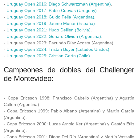
-
Uruguay Open 2016:
Diego Schwartzman (Argentina)
.
-
Uruguay Open 2017: Pablo Cuevas (Uruguay)
.
-
Uruguay Open 2018: Guido Pella (Argentina)
.
-
Uruguay Open 2019: Jaume Munar (España)
.
-
Uruguay Open 2021: Hugo Dellien (Bolivia)
.
-
Uruguay Open 2022: Genaro Olivieri (Argentina)
.
- Uruguay Open 2023: Facundo Díaz Acosta (Argentina).
-
Uruguay Open 2024: Tristán Boyer (Estados Unidos)
.
-
Uruguay Open 2025: Cristian Garín (Chile)
.
Campeones de dobles del Challenger
de Montevideo:
- Copa Ericsson 1998: Francisco Cabello (Argentina) y Agustín
Calleri (Argentina).
- Copa Ericsson 1999: Pablo Albano (Argentina) y Martín García
(Argentina).
- Copa Ericsson 2000: Lucas Arnold Ker (Argentina) y Gastón Etlis
(Argentina).
- Copa Ericsson 2001: Diego Del Río (Argentina) y Martín Vassallo