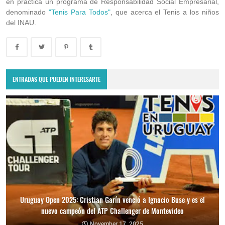
en práctica un programa de Responsabilidad Social Empresarial,
denominado
"Tenis Para Todos"
, que acerca el Tenis a los niños
del INAU.
ENTRADAS QUE PUEDEN INTERESARTE
Uruguay Open 2025: Cristian Garín venció a Ignacio Buse y es el
nuevo campeón del ATP Challenger de Montevideo
November 17, 2025