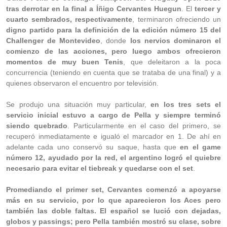
tras derrotar en la final a Íñigo Cervantes Huegun
. El
tercer y
cuarto sembrados, respectivamente
, terminaron ofreciendo un
digno partido para la definición de la edición número 15 del
Challenger de Montevideo
, donde
los nervios dominaron el
comienzo de las acciones, pero luego ambos ofrecieron
momentos de muy buen Tenis
, que deleitaron a la poca
concurrencia (teniendo en cuenta que se trataba de una final) y a
quienes observaron el encuentro por televisión.
Se produjo una situación muy particular,
en los tres sets el
servicio inicial estuvo a cargo de Pella y siempre terminó
siendo quebrado
. Particularmente en el caso del primero, se
recuperó inmediatamente e igualó el marcador en 1. De ahí en
adelante cada uno conservó su saque, hasta que
en el game
número 12, ayudado por la red, el argentino logró el quiebre
necesario para evitar el tiebreak y quedarse con el set
.
Promediando el primer set, Cervantes comenzó a apoyarse
más en su servicio, por lo que aparecieron los Aces pero
también las doble faltas. El español se lució con dejadas,
globos y passings; pero Pella también mostró su clase, sobre