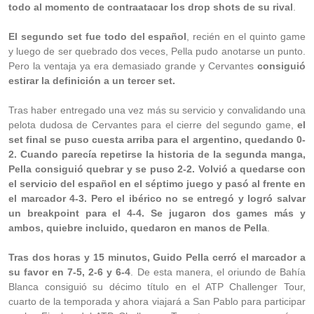
todo al momento de contraatacar los drop shots de su rival
.
El segundo set fue todo del español
, recién en el quinto game
y luego de ser quebrado dos veces, Pella pudo anotarse un punto.
Pero la ventaja ya era demasiado grande y Cervantes
consiguió
estirar la definición a un tercer set.
Tras haber entregado una vez más su servicio y convalidando una
pelota dudosa de Cervantes para el cierre del segundo game,
el
set final se puso cuesta arriba para el argentino, quedando 0-
2. Cuando parecía repetirse la historia de la segunda manga,
Pella consiguió quebrar y se puso 2-2. Volvió a quedarse con
el servicio del español en el séptimo juego y pasó al frente en
el marcador 4-3. Pero el ibérico no se entregó y logró salvar
un breakpoint para el 4-4. Se jugaron dos games más y
ambos, quiebre incluido, quedaron en manos de Pella
.
Tras dos horas y 15 minutos, Guido Pella cerró el marcador a
su favor en 7-5, 2-6 y 6-4
. De esta manera, el oriundo de Bahía
Blanca consiguió su décimo título en el ATP Challenger Tour,
cuarto de la temporada y ahora viajará a San Pablo para participar