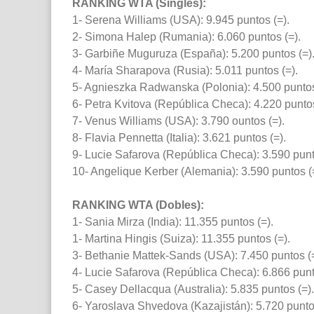
RANKING WTA (Singles):
1- Serena Williams (USA): 9.945 puntos (=).
2- Simona Halep (Rumania): 6.060 puntos (=).
3- Garbiñe Muguruza (España): 5.200 puntos (=)
4- María Sharapova (Rusia): 5.011 puntos (=).
5- Agnieszka Radwanska (Polonia): 4.500 puntos
6- Petra Kvitova (República Checa): 4.220 puntos
7- Venus Williams (USA): 3.790 ountos (=).
8- Flavia Pennetta (Italia): 3.621 puntos (=).
9- Lucie Safarova (República Checa): 3.590 punt
10- Angelique Kerber (Alemania): 3.590 puntos (
RANKING WTA (Dobles):
1- Sania Mirza (India): 11.355 puntos (=).
1- Martina Hingis (Suiza): 11.355 puntos (=).
3- Bethanie Mattek-Sands (USA): 7.450 puntos (=
4- Lucie Safarova (República Checa): 6.866 punt
5- Casey Dellacqua (Australia): 5.835 puntos (=).
6- Yaroslava Shvedova (Kazajistán): 5.720 punto