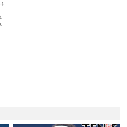
=).
).
.