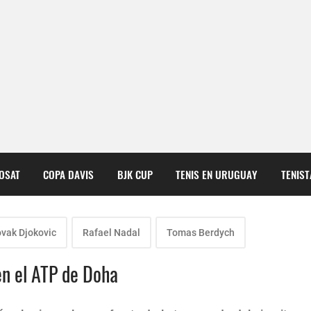
COSAT
COPA DAVIS
BJK CUP
TENIS EN URUGUAY
TENIS
vak Djokovic
Rafael Nadal
Tomas Berdych
 en el ATP de Doha