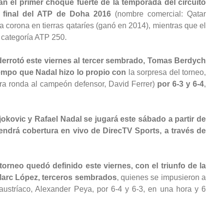
n el primer choque fuerte de la temporada del circuito
a final del ATP de Doha 2016
(nombre comercial: Qatar
corona en tierras qataríes (ganó en 2014), mientras que el
a categoría ATP 250.
derrotó este viernes al tercer sembrado, Tomas Berdych
iempo que Nadal hizo lo propio con
la sorpresa del torneo,
ra ronda al campeón defensor, David Ferrer)
por 6-3 y 6-4
,
okovic y Rafael Nadal se jugará este sábado a partir de
endrá cobertura en vivo de DirecTV Sports, a través de
torneo quedó definido este viernes, con el triunfo de la
Marc López, terceros sembrados
, quienes se impusieron a
 austríaco, Alexander Peya, por 6-4 y 6-3, en una hora y 6