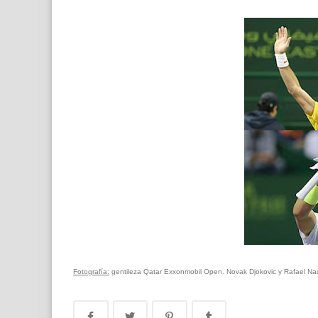
Fotografía:
gentileza Qatar Exxonmobil Open. Novak Djokovic y Rafael Nada