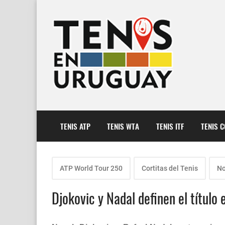
TENIS ATP
TENIS WTA
TENIS ITF
TENIS 
ATP World Tour 250
Cortitas del Tenis
No
Djokovic y Nadal definen el título