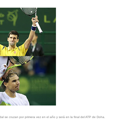
l se cruzan por primera vez en el año y será en la final del ATP de Doha.