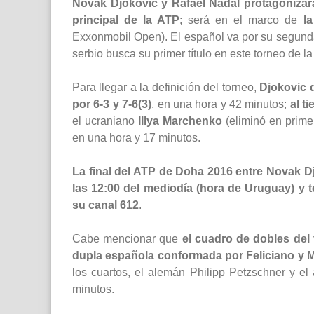
Novak Djokovic y Rafael Nadal protagonizará
principal de la ATP
; será en el marco de
l
Exxonmobil Open). El español va por su segunda 
serbio busca su primer título en este torneo de l
Para llegar a la definición del torneo,
Djokovic 
por 6-3 y 7-6(3)
, en una hora y 42 minutos;
al t
el ucraniano
Illya Marchenko
(eliminó en prime
en una hora y 17 minutos.
La final del ATP de Doha 2016 entre Novak Dj
las 12:00 del mediodía (hora de Uruguay) y t
su canal 612
.
Cabe mencionar que
el cuadro de dobles del 
dupla española conformada por Feliciano y 
los cuartos, el alemán Philipp Petzschner y el
minutos.