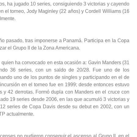
s, ha jugado 10 series, consiguiendo 3 victorias y cayendo
n el torneo, Jody Maginley (22 años) y Cordell Williams (16
lmente.
 año pasado, tras imponerse a Panamá. Participa en la Copa
ar el Grupo II de la Zona Americana.
, quien ha convocado en esta ocasión a: Gavin Manders (31
do 36 series, con un saldo de 20/28. Fue uno de los
nando uno de los puntos de singles y participando en el de
incursión en el torneo fue en 1999; desde entonces estuvo
as y 42 derrotas. Formó dupla con Manders en el cruce con
do 19 series desde 2006, en las que acumuló 3 victorias y
tó 12 series de Copa Davis desde su debut en 2002, con un
ATP actualmente.
icenses no pudieron conseguir el ascenso al Grupo II, en el