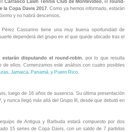
 el
Carrasco Lawn Tennis Club de Montevideo
, el
round-
de la Copa Davis 2017
. Como ya hemos informado, estarán
róximo y no habrá descensos.
 Pérez Cassarino tiene una muy buena oportunidad de
 suerte dependerá del grupo en el que quede ubicado tras el
 estarán disputando el round-robin
, por lo que resulta
de ellos. Comenzamos este análisis con cuatro posibles
uras, Jamaica, Panamá, y Puero Rico
.
vis, luego de 16 años de ausencia. Su última presentación
, y nunca llegó más allá del Grupo III, desde que debutó en
 equipo de Antigua y Barbuda estará compuesto por dos
gado 15 series de Copa Davis, con un saldo de 7 partidos