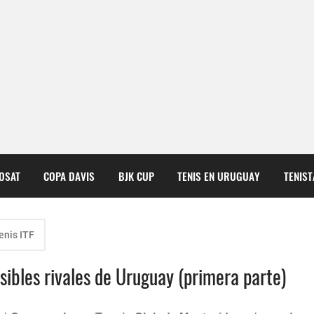
COSAT
COPA DAVIS
BJK CUP
TENIS EN URUGUAY
TENIS
enis ITF
osibles rivales de Uruguay (primera parte)