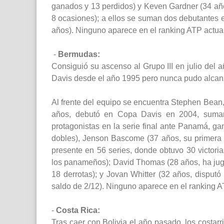
ganados y 13 perdidos) y Keven Gardner (34 año
8 ocasiones); a ellos se suman dos debutantes e
años). Ninguno aparece en el ranking ATP actua
-
Bermudas:
Consiguió su ascenso al Grupo III en julio del
Davis desde el año 1995 pero nunca pudo alcanz
Al frente del equipo se encuentra Stephen Bean
años, debutó en Copa Davis en 2004, suman
protagonistas en la serie final ante Panamá, ga
dobles), Jenson Bascome (37 años, su primera 
presente en 56 series, donde obtuvo 30 victori
los panameños); David Thomas (28 años, ha juga
18 derrotas); y Jovan Whitter (32 años, dispu
saldo de 2/12). Ninguno aparece en el ranking 
-
Costa Rica:
Tras caer con Bolivia el año pasado, los costarr