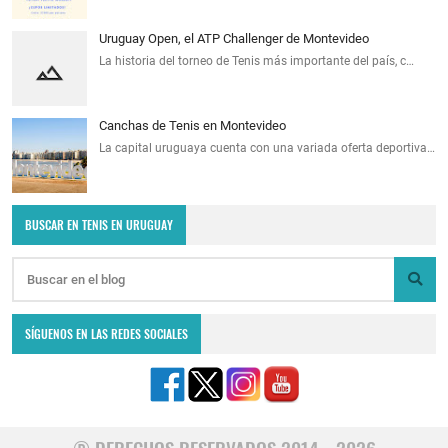
Uruguay Open, el ATP Challenger de Montevideo
La historia del torneo de Tenis más importante del país, c…
Canchas de Tenis en Montevideo
La capital uruguaya cuenta con una variada oferta deportiva…
BUSCAR EN TENIS EN URUGUAY
SÍGUENOS EN LAS REDES SOCIALES