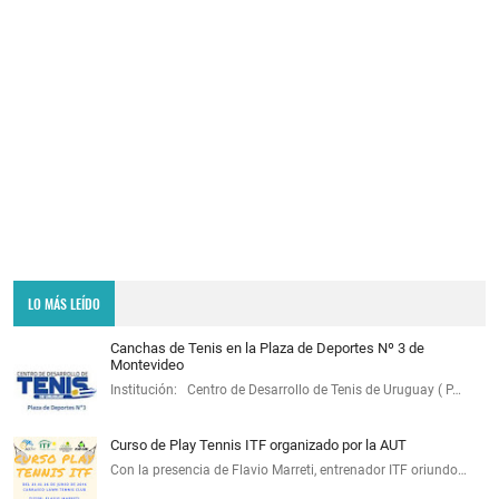
LO MÁS LEÍDO
Canchas de Tenis en la Plaza de Deportes Nº 3 de
Montevideo
Institución: Centro de Desarrollo de Tenis de Uruguay ( P…
Curso de Play Tennis ITF organizado por la AUT
Con la presencia de Flavio Marreti, entrenador ITF oriundo…