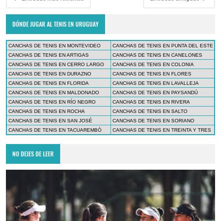
DÓNDE JUGAR AL TENIS EN URUGUAY
CANCHAS DE TENIS EN MONTEVIDEO
CANCHAS DE TENIS EN PUNTA DEL ESTE
CANCHAS DE TENIS EN ARTIGAS
CANCHAS DE TENIS EN CANELONES
CANCHAS DE TENIS EN CERRO LARGO
CANCHAS DE TENIS EN COLONIA
CANCHAS DE TENIS EN DURAZNO
CANCHAS DE TENIS EN FLORES
CANCHAS DE TENIS EN FLORIDA
CANCHAS DE TENIS EN LAVALLEJA
CANCHAS DE TENIS EN MALDONADO
CANCHAS DE TENIS EN PAYSANDÚ
CANCHAS DE TENIS EN RÍO NEGRO
CANCHAS DE TENIS EN RIVERA
CANCHAS DE TENIS EN ROCHA
CANCHAS DE TENIS EN SALTO
CANCHAS DE TENIS EN SAN JOSÉ
CANCHAS DE TENIS EN SORIANO
CANCHAS DE TENIS EN TACUAREMBÓ
CANCHAS DE TENIS EN TREINTA Y TRES
NO DEJES DE LEER