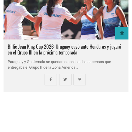
Billie Jean King Cup 2026: Uruguay cayó ante Honduras y jugará
en el Grupo III en la próxima temporada
Paraguay y Guatemala se quedaron con los dos ascensos que
entregaba el Grupo II de la Zona America…