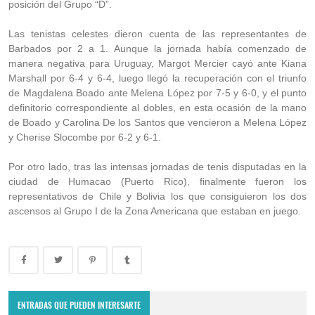
posición del Grupo “D”.
Las tenistas celestes dieron cuenta de las representantes de
Barbados por 2 a 1. Aunque la jornada había comenzado de
manera negativa para Uruguay, Margot Mercier cayó ante Kiana
Marshall por 6-4 y 6-4, luego llegó la recuperación con el triunfo
de Magdalena Boado ante Melena López por 7-5 y 6-0, y el punto
definitorio correspondiente al dobles, en esta ocasión de la mano
de Boado y Carolina De los Santos que vencieron a Melena López
y Cherise Slocombe por 6-2 y 6-1.
Por otro lado, tras las intensas jornadas de tenis disputadas en la
ciudad de Humacao (Puerto Rico), finalmente fueron los
representativos de Chile y Bolivia los que consiguieron los dos
ascensos al Grupo I de la Zona Americana que estaban en juego.
La ITF rebautizó la Fed Cup, ahora se llamará Billie Jean King Cup
ENTRADAS QUE PUEDEN INTERESARTE