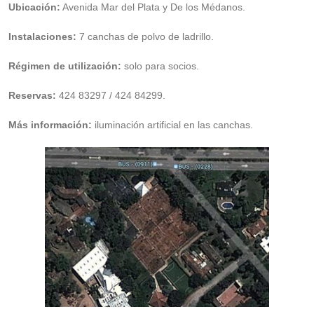
Ubicación:
Avenida Mar del Plata y De los Médanos.
Instalaciones:
7 canchas de polvo de ladrillo.
Régimen de utilización:
solo para socios.
Reservas:
424 83297 / 424 84299.
Más información:
iluminación artificial en las canchas.