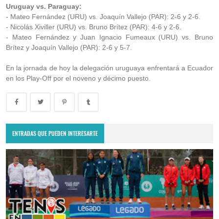
Uruguay vs. Paraguay:
- Mateo Fernández (URU) vs. Joaquín Vallejo (PAR): 2-6 y 2-6.
- Nicolás Xiviller (URU) vs. Bruno Brítez (PAR): 4-6 y 2-6.
- Mateo Fernández y Juan Ignacio Fumeaux (URU) vs. Bruno
Brítez y Joaquín Vallejo (PAR): 2-6 y 5-7.
En la jornada de hoy la delegación uruguaya enfrentará a Ecuador
en los Play-Off por el noveno y décimo puesto.
ENTRADAS QUE PUEDEN INTERESARTE