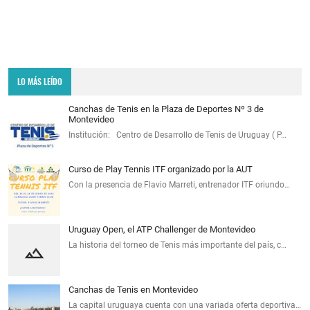
LO MÁS LEÍDO
Canchas de Tenis en la Plaza de Deportes Nº 3 de
Montevideo
Institución: Centro de Desarrollo de Tenis de Uruguay ( P…
Curso de Play Tennis ITF organizado por la AUT
Con la presencia de Flavio Marreti, entrenador ITF oriundo…
Uruguay Open, el ATP Challenger de Montevideo
La historia del torneo de Tenis más importante del país, c…
Canchas de Tenis en Montevideo
La capital uruguaya cuenta con una variada oferta deportiva…