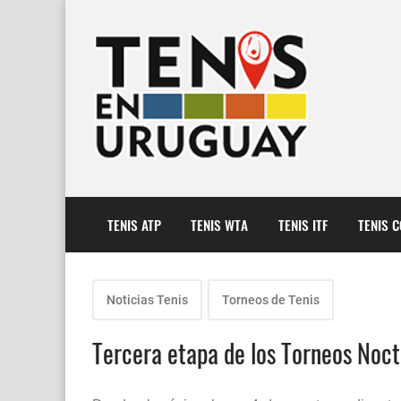
TENIS ATP
TENIS WTA
TENIS ITF
TENIS 
Noticias Tenis
Torneos de Tenis
Tercera etapa de los Torneos Noct