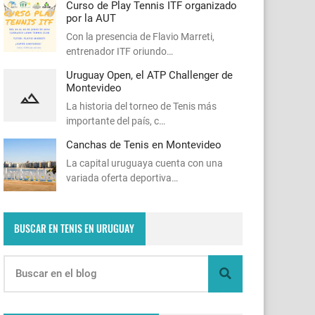
Curso de Play Tennis ITF organizado
por la AUT
Con la presencia de Flavio Marreti,
entrenador ITF oriundo…
Uruguay Open, el ATP Challenger de
Montevideo
La historia del torneo de Tenis más
importante del país, c…
Canchas de Tenis en Montevideo
La capital uruguaya cuenta con una
variada oferta deportiva…
BUSCAR EN TENIS EN URUGUAY