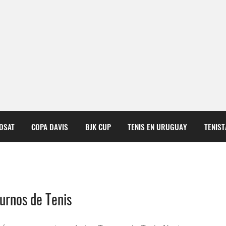
COSAT
COPA DAVIS
BJK CUP
TENIS EN URUGUAY
TENIS
urnos de Tenis