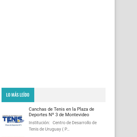
LO MÁS LEÍDO
Canchas de Tenis en la Plaza de
Deportes Nº 3 de Montevideo
Institución: Centro de Desarrollo de
Tenis de Uruguay ( P…