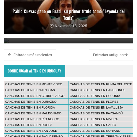
Pablo Cuevas ganó en Brasil su primer título como "Leyenda del
Tenis"
Copa Davis 2024: Uruguay enfrentará a Bolivia como visitante por
el Grupo Mundial II
November 18, 2025
February 10, 2024
Entradas más recientes
Entradas antiguas
DÓNDE JUGAR AL TENIS EN URUGUAY
CANCHAS DE TENIS EN MONTEVIDEO
CANCHAS DE TENIS EN PUNTA DEL ESTE
CANCHAS DE TENIS EN ARTIGAS
CANCHAS DE TENIS EN CANELONES
CANCHAS DE TENIS EN CERRO LARGO
CANCHAS DE TENIS EN COLONIA
CANCHAS DE TENIS EN DURAZNO
CANCHAS DE TENIS EN FLORES
CANCHAS DE TENIS EN FLORIDA
CANCHAS DE TENIS EN LAVALLEJA
CANCHAS DE TENIS EN MALDONADO
CANCHAS DE TENIS EN PAYSANDÚ
CANCHAS DE TENIS EN RÍO NEGRO
CANCHAS DE TENIS EN RIVERA
CANCHAS DE TENIS EN ROCHA
CANCHAS DE TENIS EN SALTO
CANCHAS DE TENIS EN SAN JOSÉ
CANCHAS DE TENIS EN SORIANO
CANCHAS DE TENIS EN TACUAREMBÓ
CANCHAS DE TENIS EN TREINTA Y TRES