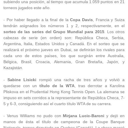
subiendo una posición, al tiempo que acumula 1.059 puntos en 21
torneos jugados este año.
- Por haber llegado a la final de la
Copa Davis
, Francia y Suiza
tendrán asignados los números 1 y 2, respectivamente, en el
sorteo de las series del Grupo Mundial para 2015
. Los otros
cabezas de serie (en orden) son: República Checa, Serbia,
Argentina, Italia, Estados Unidos y Canadá.
En el sorteo que se
realizará el próximo jueves en Dubai, se definirán los rivales para
cada uno de estos países, los que surgirán entre Australia,
Bélgica, Brasil, Croacia, Alemania, Gran Bretaña, Japón, y
Kazajistán.
-
Sabine Lisicki
rompió una racha de tres años y volvió a
quedarse con un
título de la WTA
, tras derrotar a Karolina
Pliskova en el Prudential Hong Kong Tennis Open. La alemana se
impuso en sets corridos a la representante de República Checa, 7-
5 y 6-3, consiguiendo así el cuarto título WTA de su carrera.
- Venus Williams no pudo con
Mirjana Lucic-Baroni
y dejó en
manos de ésta el título de campeona de la Coupe Banque
Nationale, torneo disputado en Quebec (Canadá). La checa marcó