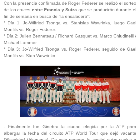
Con la presencia confirmada de Roger Federer se realizó el sorteo
de los cruces
entre Francia y Suiza
que se producirán durante el
fin de semana en busca de “la ensaladera”:
*
Día 1:
Jo-Wilfried Tsonga vs. Stanislas Wawrinka, luego Gael
Monfils vs. Roger Federer.
*
Día 2:
Julien Benneteau / Richard Gasquet vs. Marco Chiudinelli /
Michael Lammer.
*
Día 3:
Jo-Wilfried Tsonga vs. Roger Federer, seguido de Gael
Monfils vs. Stan Wawrinka.
- Finalmente fue Ginebra la ciudad elegida por la ATP para
albergar la fecha del circuito ATP World Tour que dejó vacante
Düsseldorf (Alemania). De esta manera, la capital suiza vuelve a