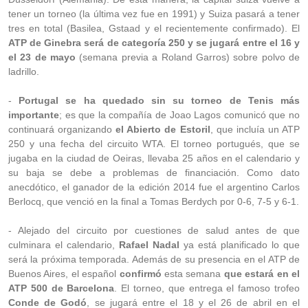
tener un torneo (la última vez fue en 1991) y Suiza pasará a tener
tres en total (Basilea, Gstaad y el recientemente confirmado). El
ATP de Ginebra será de categoría 250 y se jugará entre el 16 y
el 23 de mayo
(semana previa a Roland Garros) sobre polvo de
ladrillo.
-
Portugal se ha quedado sin su torneo de Tenis más
importante
; es que la compañía de Joao Lagos comunicó que no
continuará organizando
el Abierto de Estoril
, que incluía un ATP
250 y una fecha del circuito WTA. El torneo portugués, que se
jugaba en la ciudad de Oeiras, llevaba 25 años en el calendario y
su baja se debe a problemas de financiación. Como dato
anecdótico, el ganador de la edición 2014 fue el argentino Carlos
Berlocq, que venció en la final a Tomas Berdych por 0-6, 7-5 y 6-1.
- Alejado del circuito por cuestiones de salud antes de que
culminara el calendario,
Rafael Nadal
ya está planificado lo que
será la próxima temporada. Además de su presencia en el ATP de
Buenos Aires, el español
confirmó
esta semana
que estará en el
ATP 500 de Barcelona
. El torneo, que entrega el famoso trofeo
Conde de Godó
, se jugará entre el 18 y el 26 de abril en el