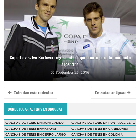
Copa Davis: Ivo Karlovic regresa al equipo croata para la final ante
Argentina
September 26, 2016
Entradas más recientes
Entradas antiguas
DÓNDE JUGAR AL TENIS EN URUGUAY
CANCHAS DE TENIS EN MONTEVIDEO
CANCHAS DE TENIS EN PUNTA DEL ESTE
CANCHAS DE TENIS EN ARTIGAS
CANCHAS DE TENIS EN CANELONES
CANCHAS DE TENIS EN CERRO LARGO
CANCHAS DE TENIS EN COLONIA