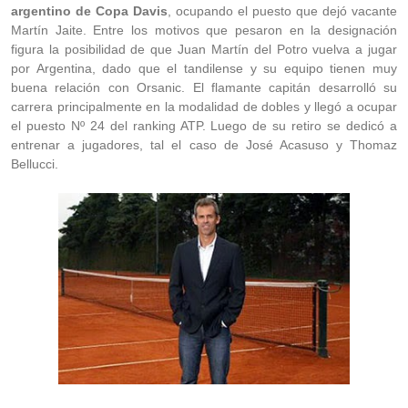
argentino de Copa Davis
, ocupando el puesto que dejó vacante
Martín Jaite. Entre los motivos que pesaron en la designación
figura la posibilidad de que Juan Martín del Potro vuelva a jugar
por Argentina, dado que el tandilense y su equipo tienen muy
buena relación con Orsanic. El flamante capitán desarrolló su
carrera principalmente en la modalidad de dobles y llegó a ocupar
el puesto Nº 24 del ranking ATP. Luego de su retiro se dedicó a
entrenar a jugadores, tal el caso de José Acasuso y Thomaz
Bellucci.