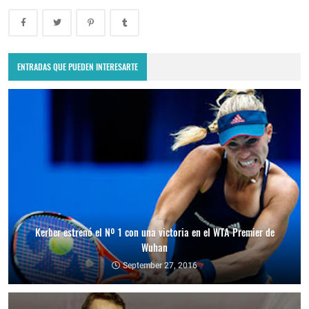
ENTRADAS QUE PUEDEN INTERESARTE
Kerber estrenó el Nº 1 con una victoria en el WTA Premier de
Wuhan
September 27, 2016