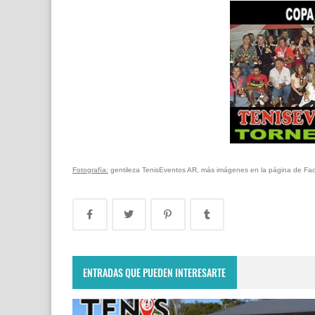
Fotografía:
gentileza TenisEventos AR, más imágenes en la página de Face
ENTRADAS QUE PUEDEN INTERESARTE