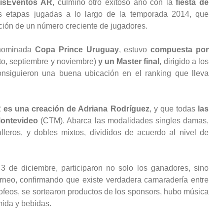
isEventos AR
, culminó otro exitoso año con la
fiesta de
s etapas jugadas a lo largo de la temporada 2014, que
ación de un número creciente de jugadores.
denominada
Copa Prince Uruguay
, estuvo
compuesta por
sto, septiembre y noviembre)
y un Master final
, dirigido a los
nsiguieron una buena ubicación en el ranking que lleva
 es una creación de Adriana Rodríguez
, y que todas
las
Montevideo
(CTM). Abarca las modalidades singles damas,
lleros, y dobles mixtos, divididos de acuerdo al nivel de
 3 de diciembre, participaron no solo los ganadores, sino
torneo, confirmando que existe verdadera camaradería entre
trofeos, se sortearon productos de los sponsors, hubo música
mida y bebidas.