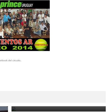
book del circuito.
Ganadores y finalistas del torneo ITF Seniors de
Punta del Este
February 10, 2025