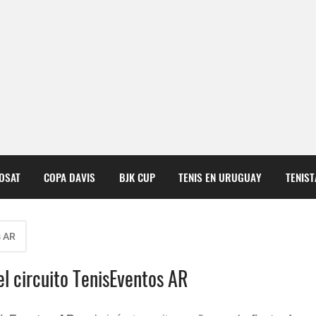
COSAT
COPA DAVIS
BJK CUP
TENIS EN URUGUAY
TENIS
s AR
el circuito TenisEventos AR