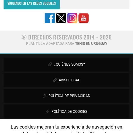
SÍGUENOS EN LAS REDES SOCIALES
® DERECHOS RESERVADOS 2014 - 2026
PLANTILLA ADAPTADA PARA
TENIS EN URUGUAY
¿QUIÉNES SOMOS?
AVISO LEGAL
POLÍTICA DE PRIVACIDAD
POLÍTICA DE COOKIES
Las cookies mejoran tu experiencia de navegación en
PUBLICIDAD