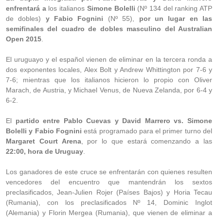
enfrentará a
los italianos
Simone Bolelli
(Nº 134 del ranking ATP
de dobles)
y Fabio Fognini
(Nº 55),
por un lugar en las
semifinales del cuadro de dobles masculino del Australian
Open 2015
.
El uruguayo y el español vienen de eliminar en la tercera ronda a
dos exponentes locales, Alex Bolt y Andrew Whittington por 7-6 y
7-6; mientras que los italianos hicieron lo propio con Oliver
Marach, de Austria, y Michael Venus, de Nueva Zelanda, por 6-4 y
6-2.
El
partido entre Pablo Cuevas y David Marrero vs. Simone
Bolelli y Fabio Fognini
está programado para el primer turno del
Margaret Court Arena
, por lo que estará comenzando a las
22:00, hora de Uruguay
.
Los ganadores de este cruce se enfrentarán con quienes resulten
vencedores del encuentro que mantendrán los sextos
preclasificados, Jean-Julien Rojer (Países Bajos) y Horia Tecau
(Rumania), con los preclasificados Nº 14, Dominic Inglot
(Alemania) y Florin Mergea (Rumania), que vienen de eliminar a