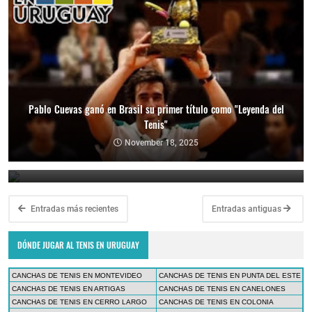
Pablo Cuevas ganó en Brasil su primer título como "Leyenda del
Tenis"
Copa Davis 2024: Uruguay enfrentará a Bolivia como visitante por
el Grupo Mundial II
November 18, 2025
February 10, 2024
Entradas más recientes
Entradas antiguas
DÓNDE JUGAR AL TENIS EN URUGUAY
CANCHAS DE TENIS EN MONTEVIDEO
CANCHAS DE TENIS EN PUNTA DEL ESTE
CANCHAS DE TENIS EN ARTIGAS
CANCHAS DE TENIS EN CANELONES
CANCHAS DE TENIS EN CERRO LARGO
CANCHAS DE TENIS EN COLONIA