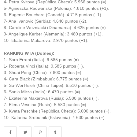
4- Petra Kvitova (República Checa): 5.966 puntos (=).
5- Agnieszka Radwanska (Polonia): 4.810 puntos (+1).
6- Eugenie Bouchard (Canadá): 4.715 puntos (+1).
7- Ana Ivanovic (Serbia): 4.640 puntos (-2).
8- Caroline Wozniacki (Dinamarca): 4.625 puntos (=).
9- Angelique Kerber (Alemania): 3.480 puntos (+1).
10- Ekaterina Makarova: 2.970 puntos (+1).
RANKING WTA (Dobles):
1- Sara Errani (Italia): 9.585 puntos (=).
1- Roberta Vinci (Italia): 9.585 puntos (=).
3- Shuai Peng (China): 7.800 puntos (=).
4- Cara Black (Zimbabue): 6.775 puntos (=).
5- Su-Wei Hsieh (China Taipei): 6.510 puntos (=).
6- Sania Mirza (India): 6.470 puntos (=).
7- Ekaterina Makarova (Rusia): 5.580 puntos (=).
7- Elena Vesnina (Rusia): 5.580 puntos (=).
9- Kveta Peschke (República Checa): 5.000 puntos (=).
10- Katarina Srebotnik (Eslovenia): 4.630 puntos (=).