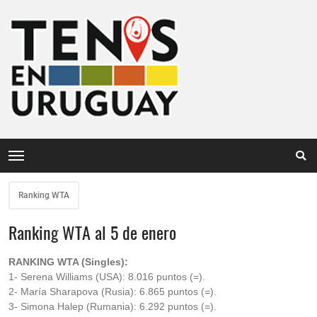
Ranking WTA
Ranking WTA al 5 de enero
RANKING WTA (Singles):
1- Serena Williams (USA): 8.016 puntos (=).
2- María Sharapova (Rusia): 6.865 puntos (=).
3- Simona Halep (Rumania): 6.292 puntos (=).