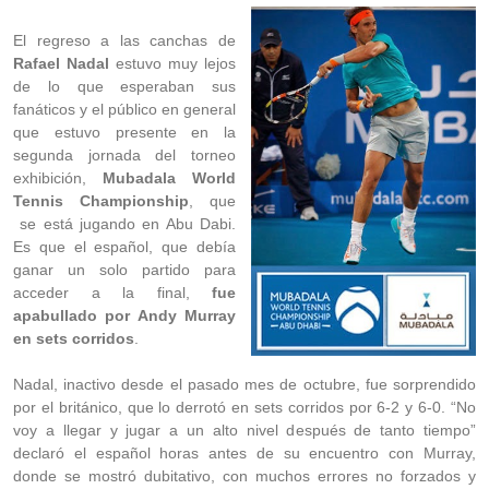
El regreso a las canchas de
Rafael Nadal
estuvo muy lejos
de lo que esperaban sus
fanáticos y el público en general
que estuvo presente en la
segunda jornada del torneo
exhibición,
Mubadala World
Tennis Championship
, que
se está jugando en Abu Dabi.
Es que el español, que debía
ganar un solo partido para
acceder a la final,
fue
apabullado por Andy Murray
en sets corridos
.
Nadal, inactivo desde el pasado mes de octubre, fue sorprendido
por el británico, que lo derrotó en sets corridos por 6-2 y 6-0. “No
voy a llegar y jugar a un alto nivel después de tanto tiempo”
declaró el español horas antes de su encuentro con Murray,
donde se mostró dubitativo, con muchos errores no forzados y