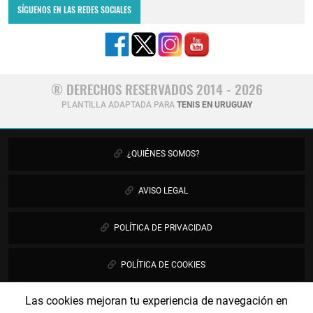
SÍGUENOS EN LAS REDES SOCIALES
® DERECHOS RESERVADOS 2014 - 2026
PLANTILLA ADAPTADA PARA
TENIS EN URUGUAY
¿QUIÉNES SOMOS?
AVISO LEGAL
POLÍTICA DE PRIVACIDAD
POLÍTICA DE COOKIES
Las cookies mejoran tu experiencia de navegación en
PUBLICIDAD