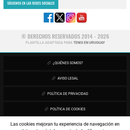
SÍGUENOS EN LAS REDES SOCIALES
® DERECHOS RESERVADOS 2014 - 2026
PLANTILLA ADAPTADA PARA
TENIS EN URUGUAY
¿QUIÉNES SOMOS?
AVISO LEGAL
POLÍTICA DE PRIVACIDAD
POLÍTICA DE COOKIES
Las cookies mejoran tu experiencia de navegación en
PUBLICIDAD