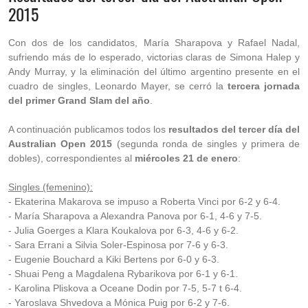
2015
Con dos de los candidatos, María Sharapova y Rafael Nadal,
sufriendo más de lo esperado, victorias claras de Simona Halep y
Andy Murray, y la eliminación del último argentino presente en el
cuadro de singles, Leonardo Mayer, se cerró la
tercera jornada
del primer Grand Slam del año
.
A continuación publicamos todos los
resultados del tercer día del
Australian Open 2015
(segunda ronda de singles y primera de
dobles), correspondientes al
miércoles 21 de enero
:
Singles (femenino):
- Ekaterina Makarova se impuso a Roberta Vinci por 6-2 y 6-4.
- María Sharapova a Alexandra Panova por 6-1, 4-6 y 7-5.
- Julia Goerges a Klara Koukalova por 6-3, 4-6 y 6-2.
- Sara Errani a Silvia Soler-Espinosa por 7-6 y 6-3.
- Eugenie Bouchard a Kiki Bertens por 6-0 y 6-3.
- Shuai Peng a Magdalena Rybarikova por 6-1 y 6-1.
- Karolina Pliskova a Oceane Dodin por 7-5, 5-7 t 6-4.
- Yaroslava Shvedova a Mónica Puig por 6-2 y 7-6.