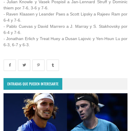
- Julian Knowle y Vasek Pospisil a Jan-Lennard Struff y Dominic
thiem por 7-6, 3-6 y 7-6.
- Raven Klaasen y Leander Paes a Scott Lipsky a Rajeev Ram por
6-4 y 7-6.
- Pablo Cuevas y David Marrero a J. Marray y S. Stakhovsky por
6-4 y 7-6.
- Jonathan Erlich y Treat Huey a Dusan Lajovic y Yen-Hsun Lu por
6-3, 6-7 y 6-3.
ENTRADAS QUE PUEDEN INTERESARTE