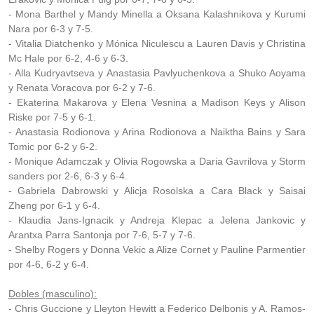
- Mona Barthel y Mandy Minella a Oksana Kalashnikova y Kurumi
Nara por 6-3 y 7-5.
- Vitalia Diatchenko y Mónica Niculescu a Lauren Davis y Christina
Mc Hale por 6-2, 4-6 y 6-3.
- Alla Kudryavtseva y Anastasia Pavlyuchenkova a Shuko Aoyama
y Renata Voracova por 6-2 y 7-6.
- Ekaterina Makarova y Elena Vesnina a Madison Keys y Alison
Riske por 7-5 y 6-1.
- Anastasia Rodionova y Arina Rodionova a Naiktha Bains y Sara
Tomic por 6-2 y 6-2.
- Monique Adamczak y Olivia Rogowska a Daria Gavrilova y Storm
sanders por 2-6, 6-3 y 6-4.
- Gabriela Dabrowski y Alicja Rosolska a Cara Black y Saisai
Zheng por 6-1 y 6-4.
- Klaudia Jans-Ignacik y Andreja Klepac a Jelena Jankovic y
Arantxa Parra Santonja por 7-6, 5-7 y 7-6.
- Shelby Rogers y Donna Vekic a Alize Cornet y Pauline Parmentier
por 4-6, 6-2 y 6-4.
Dobles (masculino):
- Chris Guccione y Lleyton Hewitt a Federico Delbonis y A. Ramos-