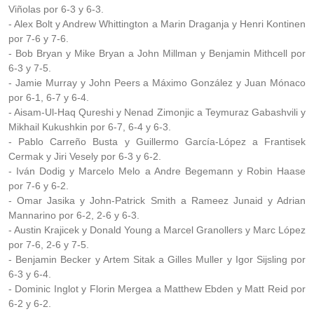
Viñolas por 6-3 y 6-3.
- Alex Bolt y Andrew Whittington a Marin Draganja y Henri Kontinen
por 7-6 y 7-6.
- Bob Bryan y Mike Bryan a John Millman y Benjamin Mithcell por
6-3 y 7-5.
- Jamie Murray y John Peers a Máximo González y Juan Mónaco
por 6-1, 6-7 y 6-4.
- Aisam-Ul-Haq Qureshi y Nenad Zimonjic a Teymuraz Gabashvili y
Mikhail Kukushkin por 6-7, 6-4 y 6-3.
- Pablo Carreño Busta y Guillermo García-López a Frantisek
Cermak y Jiri Vesely por 6-3 y 6-2.
- Iván Dodig y Marcelo Melo a Andre Begemann y Robin Haase
por 7-6 y 6-2.
- Omar Jasika y John-Patrick Smith a Rameez Junaid y Adrian
Mannarino por 6-2, 2-6 y 6-3.
- Austin Krajicek y Donald Young a Marcel Granollers y Marc López
por 7-6, 2-6 y 7-5.
- Benjamin Becker y Artem Sitak a Gilles Muller y Igor Sijsling por
6-3 y 6-4.
- Dominic Inglot y Florin Mergea a Matthew Ebden y Matt Reid por
6-2 y 6-2.