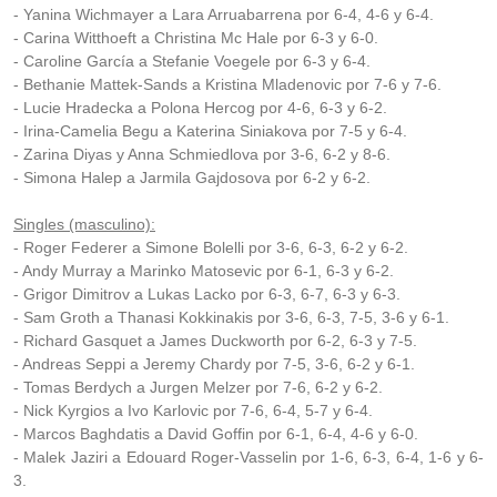
- Yanina Wichmayer a Lara Arruabarrena por 6-4, 4-6 y 6-4.
- Carina Witthoeft a Christina Mc Hale por 6-3 y 6-0.
- Caroline García a Stefanie Voegele por 6-3 y 6-4.
- Bethanie Mattek-Sands a Kristina Mladenovic por 7-6 y 7-6.
- Lucie Hradecka a Polona Hercog por 4-6, 6-3 y 6-2.
- Irina-Camelia Begu a Katerina Siniakova por 7-5 y 6-4.
- Zarina Diyas y Anna Schmiedlova por 3-6, 6-2 y 8-6.
- Simona Halep a Jarmila Gajdosova por 6-2 y 6-2.
Singles (masculino):
- Roger Federer a Simone Bolelli por 3-6, 6-3, 6-2 y 6-2.
- Andy Murray a Marinko Matosevic por 6-1, 6-3 y 6-2.
- Grigor Dimitrov a Lukas Lacko por 6-3, 6-7, 6-3 y 6-3.
- Sam Groth a Thanasi Kokkinakis por 3-6, 6-3, 7-5, 3-6 y 6-1.
- Richard Gasquet a James Duckworth por 6-2, 6-3 y 7-5.
- Andreas Seppi a Jeremy Chardy por 7-5, 3-6, 6-2 y 6-1.
- Tomas Berdych a Jurgen Melzer por 7-6, 6-2 y 6-2.
- Nick Kyrgios a Ivo Karlovic por 7-6, 6-4, 5-7 y 6-4.
- Marcos Baghdatis a David Goffin por 6-1, 6-4, 4-6 y 6-0.
- Malek Jaziri a Edouard Roger-Vasselin por 1-6, 6-3, 6-4, 1-6 y 6-
3.