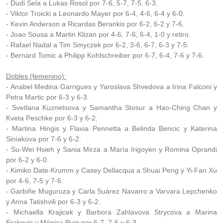
- Dudi Sela a Lukas Rosol por 7-6, 5-7, 7-5, 6-3.
- Viktor Troicki a Leonardo Mayer por 6-4, 4-6, 6-4 y 6-0.
- Kevin Anderson a Ricardas Berankis por 6-2, 6-2 y 7-6.
- Joao Sousa a Martin Klizan por 4-6, 7-6, 6-4, 1-0 y retiro.
- Rafael Nadal a Tim Smyczek por 6-2, 3-6, 6-7, 6-3 y 7-5.
- Bernard Tomic a Philipp Kohlschreiber por 6-7, 6-4, 7-6 y 7-6.
Dobles (femenino):
- Anabel Medina Garrigues y Yaroslava Shvedova a Irina Falconi y
Petra Martic por 6-3 y 6-3.
- Svetlana Kuznetsova y Samantha Stosur a Hao-Ching Chan y
Kveta Peschke por 6-3 y 6-2.
- Martina Hingis y Flavia Pennetta a Belinda Bencic y Katerina
Siniakova por 7-6 y 6-2.
- Su-Wei Hsieh y Sania Mirza a María Irigoyen y Romina Oprandi
por 6-2 y 6-0.
- Kimiko Date-Krumm y Casey Dellacqua a Shuai Peng y Yi-Fan Xu
por 4-6, 7-5 y 7-6.
- Garbiñe Muguruza y Carla Suárez Navarro a Varvara Lepchenko
y Anna Tatishvili por 6-3 y 6-2.
- Michaella Krajicek y Barbora Zahlavova Strycova a Marina
Erakovic y Mónica Puig por 6-7, 7-6 y 6-3.