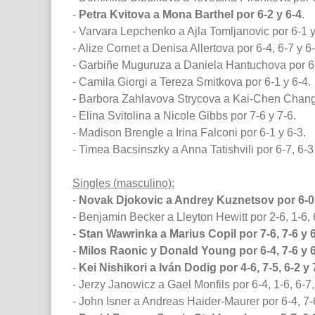
-
Petra Kvitova a Mona Barthel por 6-2 y 6-4
.
- Varvara Lepchenko a Ajla Tomljanovic por 6-1 y
- Alize Cornet a Denisa Allertova por 6-4, 6-7 y 6-
- Garbiñe Muguruza a Daniela Hantuchova por 6-1
- Camila Giorgi a Tereza Smitkova por 6-1 y 6-4.
- Barbora Zahlavova Strycova a Kai-Chen Chang 
- Elina Svitolina a Nicole Gibbs por 7-6 y 7-6.
- Madison Brengle a Irina Falconi por 6-1 y 6-3.
- Timea Bacsinszky a Anna Tatishvili por 6-7, 6-3 
Singles (masculino):
-
Novak Djokovic a Andrey Kuznetsov por 6-0, 
- Benjamin Becker a Lleyton Hewitt por 2-6, 1-6, 6
-
Stan Wawrinka a Marius Copil por 7-6, 7-6 y 
-
Milos Raonic y Donald Young por 6-4, 7-6 y 
-
Kei Nishikori a Iván Dodig por 4-6, 7-5, 6-2 y 
- Jerzy Janowicz a Gael Monfils por 6-4, 1-6, 6-7,
- John Isner a Andreas Haider-Maurer por 6-4, 7-6