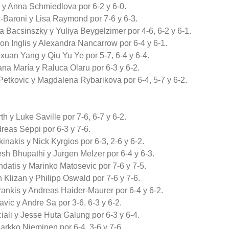
a y Anna Schmiedlova por 6-2 y 6-0.
c-Baroni y Lisa Raymond por 7-6 y 6-3.
ea Bacsinszky y Yuliya Beygelzimer por 4-6, 6-2 y 6-1.
n Inglis y Alexandra Nancarrow por 6-4 y 6-1.
xuan Yang y Qiu Yu Ye por 5-7, 6-4 y 6-4.
na María y Raluca Olaru por 6-3 y 6-2.
Petkovic y Magdalena Rybarikova por 6-4, 5-7 y 6-2.
 y Luke Saville por 7-6, 6-7 y 6-2.
reas Seppi por 6-3 y 7-6.
nakis y Nick Kyrgios por 6-3, 2-6 y 6-2.
h Bhupathi y Jurgen Melzer por 6-4 y 6-3.
atis y Marinko Matosevic por 7-6 y 7-5.
 Klizan y Philipp Oswald por 7-6 y 7-6.
rankis y Andreas Haider-Maurer por 6-4 y 6-2.
vic y Andre Sa por 3-6, 6-3 y 6-2.
ali y Jesse Huta Galung por 6-3 y 6-4.
Jarkko Nieminen por 6-4, 3-6 y 7-6.