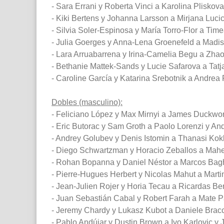
- Sara Errani y Roberta Vinci a Karolina Pliskov
- Kiki Bertens y Johanna Larsson a Mirjana Luci
- Silvia Soler-Espinosa y María Torro-Flor a Tim
- Julia Goerges y Anna-Lena Groenefeld a Madiso
- Lara Arruabarrena y Irina-Camelia Begu a Zhao
- Bethanie Mattek-Sands y Lucie Safarova a Tatja
- Caroline García y Katarina Srebotnik a Andrea 
Dobles (masculino):
- Feliciano López y Max Mirnyi a James Duckworth
- Eric Butorac y Sam Groth a Paolo Lorenzi y And
- Andrey Golubev y Denis Istomin a Thanasi Kokki
- Diego Schwartzman y Horacio Zeballos a Mahes
- Rohan Bopanna y Daniel Néstor a Marcos Baghd
- Pierre-Hugues Herbert y Nicolas Mahut a Martin
- Jean-Julien Rojer y Horia Tecau a Ricardas Be
- Juan Sebastián Cabal y Robert Farah a Mate Pa
- Jeremy Chardy y Lukasz Kubot a Daniele Bracci
- Pablo Andújar y Dustin Brown a Ivo Karlovic y 