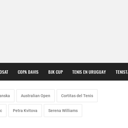
COSAT
COPA DAVIS
BJK CUP
TENIS EN URUGUAY
TENIS
anska
Australian Open
Cortitas del Tenis
ic
Petra Kvitova
Serena Williams