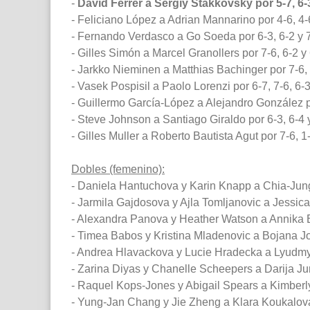
-
David Ferrer a Sergiy Stakkovsky por 5-7, 6-3
- Feliciano López a Adrian Mannarino por 4-6, 4-6,
- Fernando Verdasco a Go Soeda por 6-3, 6-2 y 7
- Gilles Simón a Marcel Granollers por 7-6, 6-2 y 
- Jarkko Nieminen a Matthias Bachinger por 7-6, 
- Vasek Pospisil a Paolo Lorenzi por 6-7, 7-6, 6-3
- Guillermo García-López a Alejandro González po
- Steve Johnson a Santiago Giraldo por 6-3, 6-4 y
- Gilles Muller a Roberto Bautista Agut por 7-6, 1-
Dobles (femenino):
- Daniela Hantuchova y Karin Knapp a Chia-Jun
- Jarmila Gajdosova y Ajla Tomljanovic a Jessica
- Alexandra Panova y Heather Watson a Annika Bec
- Timea Babos y Kristina Mladenovic a Bojana Jo
- Andrea Hlavackova y Lucie Hradecka a Lyudmy
- Zarina Diyas y Chanelle Scheepers a Darija Ju
- Raquel Kops-Jones y Abigail Spears a Kimberly 
- Yung-Jan Chang y Jie Zheng a Klara Koukalova 