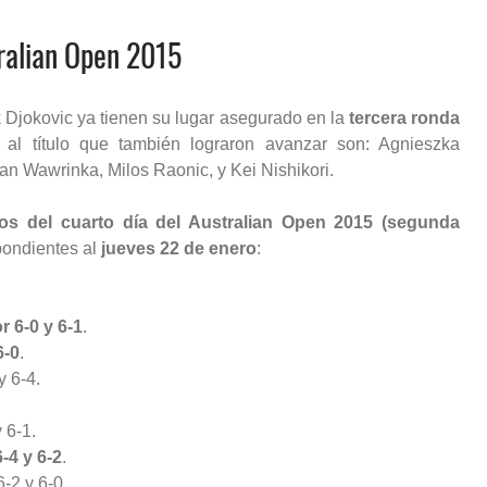
tralian Open 2015
 Djokovic ya tienen su lugar asegurado en la
tercera ronda
s al título que también lograron avanzar son: Agnieszka
an Wawrinka, Milos Raonic, y Kei Nishikori.
dos del cuarto día del Australian Open 2015 (segunda
pondientes al
jueves 22 de enero
:
 6-0 y 6-1
.
6-0
.
 6-4.
 6-1.
-4 y 6-2
.
-2 y 6-0.