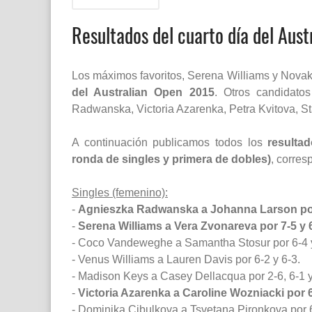
Resultados del cuarto día del Aus
Los máximos favoritos, Serena Williams y Novak
del Australian Open 2015
. Otros candidato
Radwanska, Victoria Azarenka, Petra Kvitova, St
A continuación publicamos todos los
resulta
ronda de singles y primera de dobles)
, corres
Singles (femenino):
-
Agnieszka Radwanska a Johanna Larson por
-
Serena Williams a Vera Zvonareva por 7-5 y 
- Coco Vandeweghe a Samantha Stosur por 6-4 y
- Venus Williams a Lauren Davis por 6-2 y 6-3.
- Madison Keys a Casey Dellacqua por 2-6, 6-1 y
-
Victoria Azarenka a Caroline Wozniacki por 6
- Dominika Cibulkova a Tsvetana Pironkova por 6