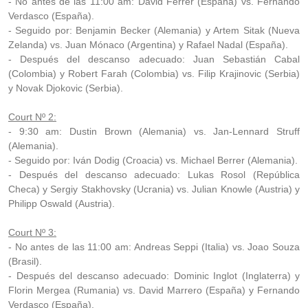
- No antes de las 11:00 am: David Ferrer (España) vs. Fernando
Verdasco (España).
- Seguido por: Benjamin Becker (Alemania) y Artem Sitak (Nueva
Zelanda) vs. Juan Mónaco (Argentina) y Rafael Nadal (España).
- Después del descanso adecuado: Juan Sebastián Cabal
(Colombia) y Robert Farah (Colombia) vs. Filip Krajinovic (Serbia)
y Novak Djokovic (Serbia).
Court Nº 2:
- 9:30 am: Dustin Brown (Alemania) vs. Jan-Lennard Struff
(Alemania).
- Seguido por: Iván Dodig (Croacia) vs. Michael Berrer (Alemania).
- Después del descanso adecuado: Lukas Rosol (República
Checa) y Sergiy Stakhovsky (Ucrania) vs. Julian Knowle (Austria) y
Philipp Oswald (Austria).
Court Nº 3:
- No antes de las 11:00 am: Andreas Seppi (Italia) vs. Joao Souza
(Brasil).
- Después del descanso adecuado: Dominic Inglot (Inglaterra) y
Florin Mergea (Rumania) vs. David Marrero (España) y Fernando
Verdasco (España).