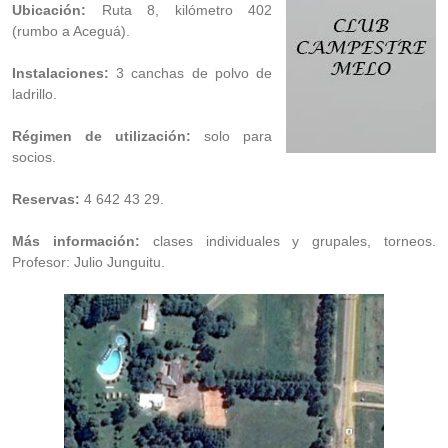
Ubicación:
Ruta 8, kilómetro 402
(rumbo a Aceguá).
Instalaciones:
3 canchas de polvo de
ladrillo.
Régimen de utilización:
solo para
socios.
Reservas:
4 642 43 29.
Más información:
clases individuales y grupales, torneos.
Profesor: Julio Junguitu.