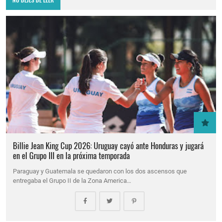
Billie Jean King Cup 2026: Uruguay cayó ante Honduras y jugará
en el Grupo III en la próxima temporada
Paraguay y Guatemala se quedaron con los dos ascensos que
entregaba el Grupo II de la Zona America…