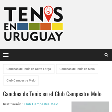
Canchas de Tenis en Cerro Largo
Canchas de Tenis en Melo
Club Campestre Melo
Canchas de Tenis en el Club Campestre Melo
Institución:
Club Campestre Melo
.