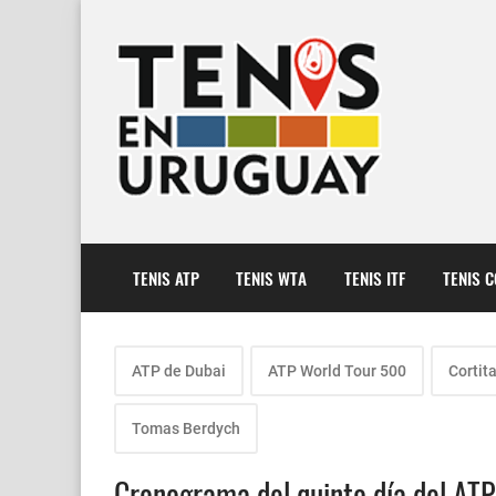
TENIS ATP
TENIS WTA
TENIS ITF
TENIS 
ATP de Dubai
ATP World Tour 500
Cortit
Tomas Berdych
Cronograma del quinto día del AT