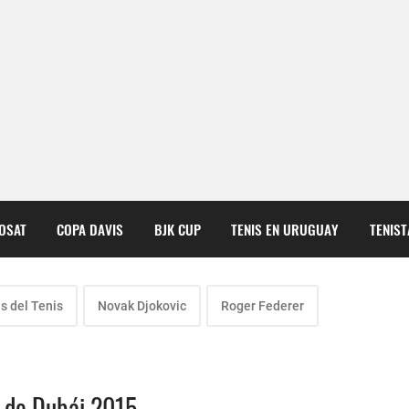
COSAT
COPA DAVIS
BJK CUP
TENIS EN URUGUAY
TENIS
as del Tenis
Novak Djokovic
Roger Federer
P de Dubái 2015