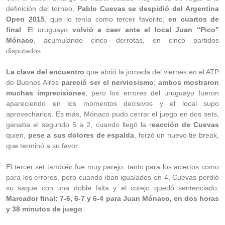
definición del torneo,
Pablo Cuevas se despidió del Argentina
Open 2015
, que lo tenía como tercer favorito,
en cuartos de
final
. El uruguayo
volvió a caer ante el local Juan “Pico”
Mónaco
, acumulando cinco derrotas, en cinco partidos
disputados.
La clave del encuentro
que abrió la jornada del viernes en el ATP
de Buenos Aires
pareció ser el nerviosismo
;
ambos mostraron
muchas imprecisiones
, pero los errores del uruguayo fueron
apareciendo en los momentos decisivos y el local supo
aprovecharlos. Es más, Mónaco pudo cerrar el juego en dos sets,
ganaba el segundo 5 a 2, cuando llegó la r
eacción de Cuevas
quien,
pese a sus dolores de espalda
, forzó un nuevo tie break,
que terminó a su favor.
El tercer set también fue muy parejo, tanto para los aciertos como
para los errores, pero cuando iban igualados en 4, Cuevas perdió
su saque con una doble falta y el cotejo quedó sentenciado.
Marcador final: 7-6, 6-7 y 6-4 para Juan Mónaco, en dos horas
y 38 minutos de juego
.