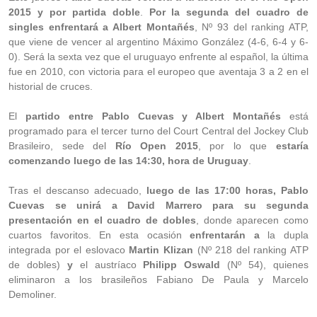
2015 y por partida doble
.
Por la segunda del cuadro de
singles enfrentará a Albert Montañés
, Nº 93 del ranking ATP,
que viene de vencer al argentino Máximo González (4-6, 6-4 y 6-
0). Será la sexta vez que el uruguayo enfrente al español, la última
fue en 2010, con victoria para el europeo que aventaja 3 a 2 en el
historial de cruces.
El
partido entre Pablo Cuevas y Albert Montañés
está
programado para el tercer turno del Court Central del Jockey Club
Brasileiro, sede del
Río Open 2015
, por lo que
estaría
comenzando luego de las 14:30, hora de Uruguay
.
Tras el descanso adecuado,
luego de las 17:00 horas, Pablo
Cuevas se unirá a David Marrero para su segunda
presentación en el cuadro de dobles
, donde aparecen como
cuartos favoritos. En esta ocasión
enfrentarán a
la dupla
integrada por el eslovaco
Martin Klizan
(Nº 218 del ranking ATP
de dobles)
y
el austríaco
Philipp Oswald
(Nº 54), quienes
eliminaron a los brasileños Fabiano De Paula y Marcelo
Demoliner.