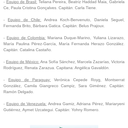
-
Equipo de Brasil:
Teliana Pereira, Beatriz Haddad Maia, Gabriela
Ce, Paula Cristina Gonçalves. Capitán: Carla Tiene.
-
Equipo de Chile:
Andrea Koch-Benvenuto, Daniela Seguel,
Fernanda Brito, Bárbara Gatica. Capitán: Belus Prajoux.
-
Equipo de Colombia:
Mariana Duque-Marino, Yuliana Lizarazo,
María Paulina Pérez-García, María Fernanda Herazo González.
Capitán: Catalina Castaño.
-
Equipo de México:
Ana Sofía Sánchez, Marcela Zazarías, Victoria
Rodríguez, Renata Zarazua. Capitana: Angélica Gavaldón.
-
Equipo de Paraguay:
Verónica Cepede Royg, Montserrat
González, Camila Giangreco Campiz, Sara Giménez. Capitán:
Ramón Delgado.
-
Equipo de Venezuela:
Andrea Gamiz, Adriana Pérez, Mariaryeni
Gutiérrez, Aymet Uzcategui. Capitán: Yohny Romero.