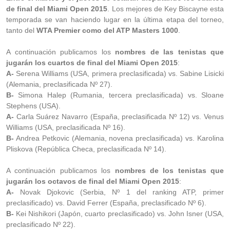
de final del Miami Open 2015
. Los mejores de Key Biscayne esta
temporada se van haciendo lugar en la última etapa del torneo,
tanto del
WTA Premier como del ATP Masters 1000
.
A continuación publicamos los
nombres de las tenistas que
jugarán los cuartos de final del Miami Open 2015
:
A-
Serena Williams (USA, primera preclasificada) vs. Sabine Lisicki
(Alemania, preclasificada Nº 27).
B-
Simona Halep (Rumania, tercera preclasificada) vs. Sloane
Stephens (USA).
A-
Carla Suárez Navarro (España, preclasificada Nº 12) vs. Venus
Williams (USA, preclasificada Nº 16).
B-
Andrea Petkovic (Alemania, novena preclasificada) vs. Karolina
Pliskova (República Checa, preclasificada Nº 14).
A continuación publicamos los
nombres de los tenistas que
jugarán los octavos de final del Miami Open 2015
:
A-
Novak Djokovic (Serbia, Nº 1 del ranking ATP, primer
preclasificado) vs. David Ferrer (España, preclasificado Nº 6).
B-
Kei Nishikori (Japón, cuarto preclasificado) vs. John Isner (USA,
preclasificado Nº 22).