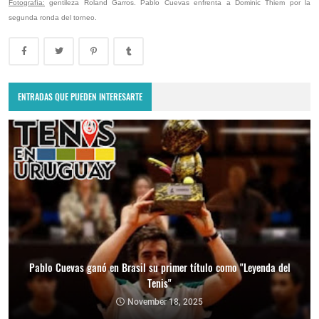
Fotografía:
gentileza Roland Garros. Pablo Cuevas enfrenta a Dominic Thiem por la
segunda ronda del torneo.
ENTRADAS QUE PUEDEN INTERESARTE
Pablo Cuevas ganó en Brasil su primer título como "Leyenda del
Tenis"
Copa Davis 2024: Uruguay enfrentará a Bolivia como visitante por
el Grupo Mundial II
November 18, 2025