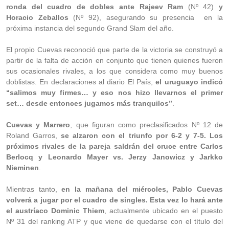
ronda del cuadro de dobles ante Rajeev Ram
(Nº 42)
y
Horacio Zeballos
(Nº 92), asegurando su presencia en la
próxima instancia del segundo Grand Slam del año.
El propio Cuevas reconoció que parte de la victoria se construyó a
partir de la falta de acción en conjunto que tienen quienes fueron
sus ocasionales rivales, a los que considera como muy buenos
doblistas. En declaraciones al diario El País,
el uruguayo indicó
“salimos muy firmes… y eso nos hizo llevarnos el primer
set… desde entonces jugamos más tranquilos”
.
Cuevas y Marrero
, que figuran como preclasificados Nº 12 de
Roland Garros,
se alzaron con el triunfo por 6-2 y 7-5. Los
próximos rivales de la pareja saldrán del cruce entre Carlos
Berlocq y Leonardo Mayer vs. Jerzy Janowicz y Jarkko
Nieminen
.
Mientras tanto,
en la mañana del miércoles, Pablo Cuevas
volverá a jugar por el cuadro de singles. Esta vez lo hará ante
el austríaco Dominic Thiem
, actualmente ubicado en el puesto
Nº 31 del ranking ATP y que viene de quedarse con el título del