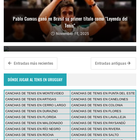
Pablo Cuevas ganó en Brasil su primer título como "Leyenda del
Tenis"
Copa Davis 2024: Uruguay enfrentará a Bolivia como visitante por
el Grupo Mundial II
November 18, 2025
February 10, 2024
Entradas más recientes
Entradas antiguas
DÓNDE JUGAR AL TENIS EN URUGUAY
CANCHAS DE TENIS EN MONTEVIDEO
CANCHAS DE TENIS EN PUNTA DEL ESTE
CANCHAS DE TENIS EN ARTIGAS
CANCHAS DE TENIS EN CANELONES
CANCHAS DE TENIS EN CERRO LARGO
CANCHAS DE TENIS EN COLONIA
CANCHAS DE TENIS EN DURAZNO
CANCHAS DE TENIS EN FLORES
CANCHAS DE TENIS EN FLORIDA
CANCHAS DE TENIS EN LAVALLEJA
CANCHAS DE TENIS EN MALDONADO
CANCHAS DE TENIS EN PAYSANDÚ
CANCHAS DE TENIS EN RÍO NEGRO
CANCHAS DE TENIS EN RIVERA
CANCHAS DE TENIS EN ROCHA
CANCHAS DE TENIS EN SALTO