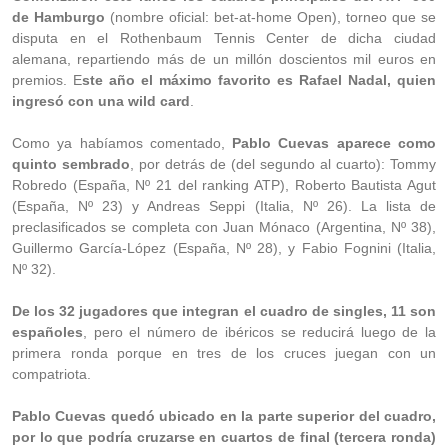
de Hamburgo
(nombre oficial: bet-at-home Open), torneo que se
disputa en el Rothenbaum Tennis Center de dicha ciudad
alemana, repartiendo más de un millón doscientos mil euros en
premios. E
ste año el máximo favorito es Rafael Nadal, quien
ingresó con una wild card
.
Como ya habíamos comentado,
Pablo Cuevas aparece como
quinto sembrado
, por detrás de (del segundo al cuarto): Tommy
Robredo (España, Nº 21 del ranking ATP), Roberto Bautista Agut
(España, Nº 23) y Andreas Seppi (Italia, Nº 26). La lista de
preclasificados se completa con Juan Mónaco (Argentina, Nº 38),
Guillermo García-López (España, Nº 28), y Fabio Fognini (Italia,
Nº 32).
De los 32 jugadores que integran el cuadro de singles, 11 son
españoles
, pero el número de ibéricos se reducirá luego de la
primera ronda porque en tres de los cruces juegan con un
compatriota.
Pablo Cuevas quedó ubicado en la parte superior del cuadro,
por lo que podría cruzarse en cuartos de final (tercera ronda)