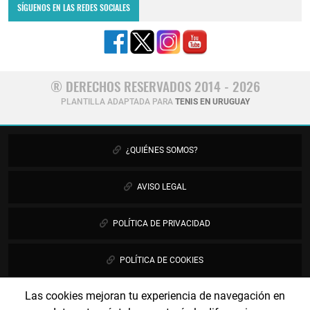
SÍGUENOS EN LAS REDES SOCIALES
® DERECHOS RESERVADOS 2014 - 2026
PLANTILLA ADAPTADA PARA
TENIS EN URUGUAY
¿QUIÉNES SOMOS?
AVISO LEGAL
POLÍTICA DE PRIVACIDAD
POLÍTICA DE COOKIES
Las cookies mejoran tu experiencia de navegación en
PUBLICIDAD