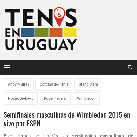
Andy Murray
Cortitas del Tenis
Grand Slam
Novak Djokovic
Roger Federer
Wimbledon
Semifinales masculinas de Wimbledon 2015 en
vivo por ESPN
Este viernes se jugarán las
semifinales masculinas de