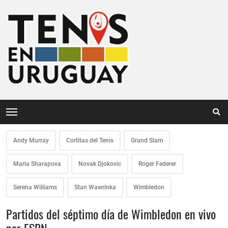
Andy Murray
Cortitas del Tenis
Grand Slam
Maria Sharapova
Novak Djokovic
Roger Federer
Serena Williams
Stan Wawrinka
Wimbledon
Partidos del séptimo día de Wimbledon en vivo