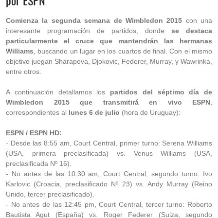
por ESPN
Comienza la segunda semana de Wimbledon 2015
con una
interesante programación de partidos, donde
se destaca
particularmente el cruce que mantendrán las hermanas
Williams
, buscando un lugar en los cuartos de final. Con el mismo
objetivo juegan Sharapova, Djokovic, Federer, Murray, y Wawrinka,
entre otros.
A continuación detallamos los
partidos del séptimo día de
Wimbledon 2015 que transmitirá en vivo ESPN
,
correspondientes al
lunes 6 de julio
(hora de Uruguay):
ESPN / ESPN HD:
- Desde las 8:55 am, Court Central, primer turno: Serena Williams
(USA, primera preclasificada) vs. Venus Williams (USA,
preclasificada Nº 16).
- No antes de las 10:30 am, Court Central, segundo turno: Ivo
Karlovic (Croacia, preclasificado Nº 23) vs. Andy Murray (Reino
Unido, tercer preclasificado).
- No antes de las 12:45 pm, Court Central, tercer turno: Roberto
Bautista Agut (España) vs. Roger Federer (Suiza, segundo