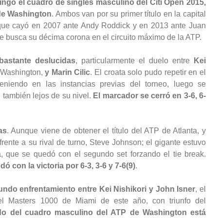
mingo el cuadro de singles masculino del Citi Open 2015,
 de Washington
. Ambos van por su primer título en la capital
r (que cayó en 2007 ante Andy Roddick y en 2013 ante Juan
que busca su décima corona en el circuito máximo de la ATP.
bastante deslucidas
, particularmente el duelo entre
Kei
e Washington,
y Marin Cilic
. El croata solo pudo repetir en el
niendo en las instancias previas del torneo, luego se
 también lejos de su nivel.
El marcador se cerró en 3-6, 6-
as
. Aunque viene de obtener el título del ATP de Atlanta, y
frente a su rival de turno, Steve Johnson; el gigante estuvo
, que se quedó con el segundo set forzando el tie break.
 con la victoria por 6-3, 3-6 y 7-6(9)
.
undo enfrentamiento entre Kei Nishikori y John Isner
, el
del Masters 1000 de Miami de este año, con triunfo del
ido del cuadro masculino del ATP de Washington está