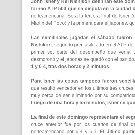
John Isner y Kei Nishikori definirán este do
torneo ATP 500 que se disputa en la ciudad
norteamericana. Será la tercera final de Isne
Martín del Potro) y la primera para el japonés, 
Las semifinales jugadas el sábado fueron 
Nishikori
, segundo preclasificado en el ATP d
primer set parte del desempeño que venía te
desmoronó y el japonés se quedó con el partido,
1 y 6-4, tras dos horas y 2 minutos
.
Para Isner las cosas tampoco fueron sencill
que resultó vencedor en los últimos tres cruces 
muy cerca de ser eliminado por su compatriota
Luego de una hora y 55 minutos, Isner se quedó
La final de este domingo representará el seg
cruce anterior fue por los cuartos de final 
norteamericano por 6-4 y 6-3.
El último part