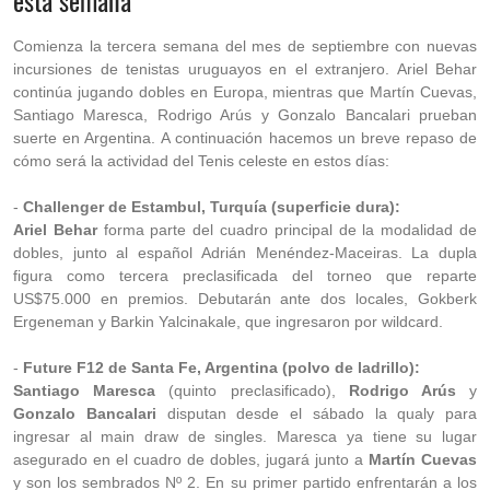
esta semana
Comienza la tercera semana del mes de septiembre con nuevas
incursiones de tenistas uruguayos en el extranjero. Ariel Behar
continúa jugando dobles en Europa, mientras que Martín Cuevas,
Santiago Maresca, Rodrigo Arús y Gonzalo Bancalari prueban
suerte en Argentina.
A continuación hacemos un breve repaso de
cómo será la actividad del Tenis celeste en estos días:
-
Challenger de Estambul, Turquía (superficie dura):
Ariel Behar
forma parte del cuadro principal de la modalidad de
dobles, junto al español Adrián Menéndez-Maceiras. La dupla
figura como tercera preclasificada del torneo que reparte
US$75.000 en premios. Debutarán ante dos locales, Gokberk
Ergeneman y Barkin Yalcinakale, que ingresaron por wildcard.
-
Future F12 de Santa Fe, Argentina (polvo de ladrillo):
Santiago Maresca
(quinto preclasificado),
Rodrigo Arús
y
Gonzalo Bancalari
disputan desde el sábado la qualy para
ingresar al main draw de singles. Maresca ya tiene su lugar
asegurado en el cuadro de dobles, jugará junto a
Martín Cuevas
y son los sembrados Nº 2. En su primer partido enfrentarán a los