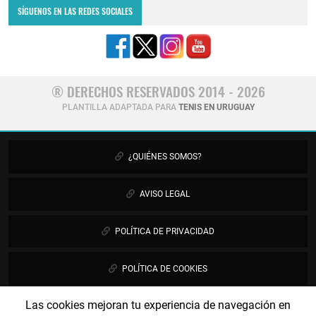
SÍGUENOS EN LAS REDES SOCIALES
® DERECHOS RESERVADOS 2014 - 2026
PLANTILLA ADAPTADA PARA
TENIS EN URUGUAY
¿QUIÉNES SOMOS?
AVISO LEGAL
POLÍTICA DE PRIVACIDAD
POLÍTICA DE COOKIES
Las cookies mejoran tu experiencia de navegación en
PUBLICIDAD