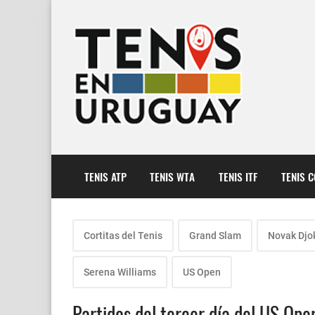
TENIS ATP
TENIS WTA
TENIS ITF
TENIS 
Cortitas del Tenis
Grand Slam
Novak Djo
Serena Williams
US Open
Partidos del tercer día del US Op