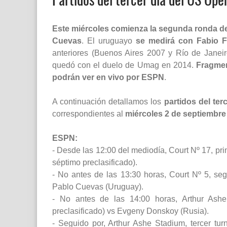
Este miércoles comienza la segunda ronda del
Cuevas
. El uruguayo
se medirá con Fabio F
anteriores (Buenos Aires 2007 y Río de Janeir
quedó con el duelo de Umag en 2014.
Fragmen
podrán ver en vivo por ESPN
.
A continuación detallamos los
partidos del te
correspondientes al
miércoles 2 de septiembre
ESPN:
- Desde las 12:00 del mediodía, Court Nº 17, prim
séptimo preclasificado).
- No antes de las 13:30 horas, Court Nº 5, segu
Pablo Cuevas (Uruguay).
- No antes de las 14:00 horas, Arthur Ashe
preclasificado) vs Evgeny Donskoy (Rusia).
- Seguido por, Arthur Ashe Stadium, tercer tur