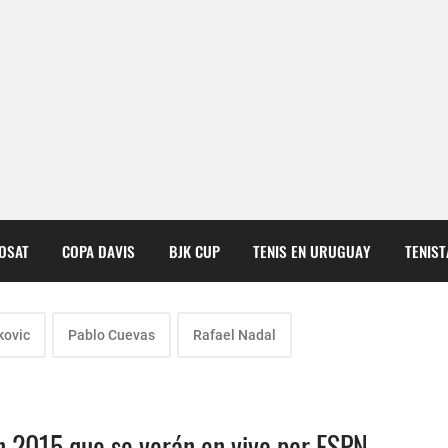
COSAT
COPA DAVIS
BJK CUP
TENIS EN URUGUAY
TENIS
kovic
Pablo Cuevas
Rafael Nadal
en 2015 que se verán en vivo por ESPN