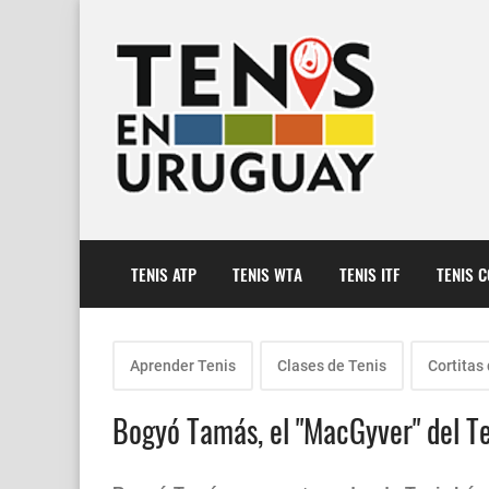
TENIS ATP
TENIS WTA
TENIS ITF
TENIS 
Aprender Tenis
Clases de Tenis
Cortitas 
Bogyó Tamás, el "MacGyver" del Te