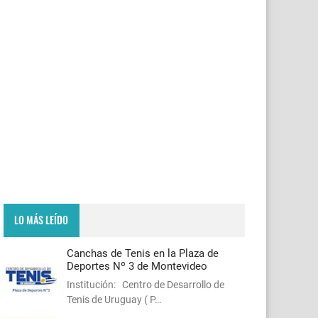
LO MÁS LEÍDO
Canchas de Tenis en la Plaza de
Deportes Nº 3 de Montevideo
Institución: Centro de Desarrollo de
Tenis de Uruguay ( P…