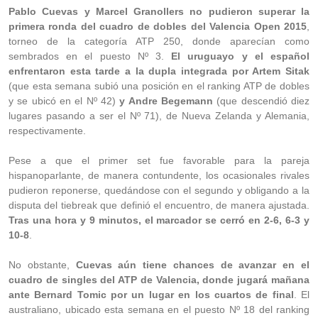
Pablo Cuevas y Marcel Granollers no pudieron superar la
primera ronda del cuadro de dobles del Valencia Open 2015
,
torneo de la categoría ATP 250, donde aparecían como
sembrados en el puesto Nº 3.
El uruguayo y el español
enfrentaron esta tarde a la dupla integrada por Artem Sitak
(que esta semana subió una posición en el ranking ATP de dobles
y se ubicó en el Nº 42)
y Andre Begemann
(que descendió diez
lugares pasando a ser el Nº 71), de Nueva Zelanda y Alemania,
respectivamente.
Pese a que el primer set fue favorable para la pareja
hispanoparlante, de manera contundente, los ocasionales rivales
pudieron reponerse, quedándose con el segundo y obligando a la
disputa del tiebreak que definió el encuentro, de manera ajustada.
Tras una hora y 9 minutos, el marcador se cerró en 2-6, 6-3 y
10-8
.
No obstante,
Cuevas aún tiene chances de avanzar en el
cuadro de singles del ATP de Valencia, donde jugará mañana
ante Bernard Tomic por un lugar en los cuartos de final
. El
australiano, ubicado esta semana en el puesto Nº 18 del ranking