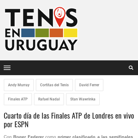
Andy Murray
Cortitas del Tenis
David Ferrer
Finales ATP
Rafael Nadal
Stan Wawrinka
Cuarto día de las Finales ATP de Londres en vivo
por ESPN
Con
Roger Federer
como
primer clasificado a las semifinales
,