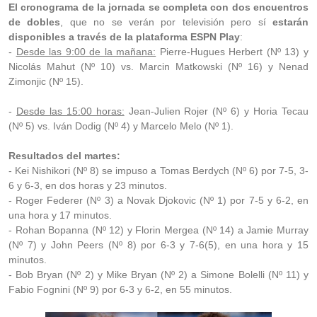
El cronograma de la jornada se completa con dos encuentros
de dobles
, que no se verán por televisión pero sí
estarán
disponibles a través de la plataforma ESPN Play
:
-
Desde las 9:00 de la mañana:
Pierre-Hugues Herbert (Nº 13) y
Nicolás Mahut (Nº 10) vs. Marcin Matkowski (Nº 16) y Nenad
Zimonjic (Nº 15).
-
Desde las 15:00 horas:
Jean-Julien Rojer (Nº 6) y Horia Tecau
(Nº 5) vs. Iván Dodig (Nº 4) y Marcelo Melo (Nº 1).
Resultados del martes:
- Kei Nishikori (Nº 8) se impuso a Tomas Berdych (Nº 6) por 7-5, 3-
6 y 6-3, en dos horas y 23 minutos.
- Roger Federer (Nº 3) a Novak Djokovic (Nº 1) por 7-5 y 6-2, en
una hora y 17 minutos.
- Rohan Bopanna (Nº 12) y Florin Mergea (Nº 14) a Jamie Murray
(Nº 7) y John Peers (Nº 8) por 6-3 y 7-6(5), en una hora y 15
minutos.
- Bob Bryan (Nº 2) y Mike Bryan (Nº 2) a Simone Bolelli (Nº 11) y
Fabio Fognini (Nº 9) por 6-3 y 6-2, en 55 minutos.