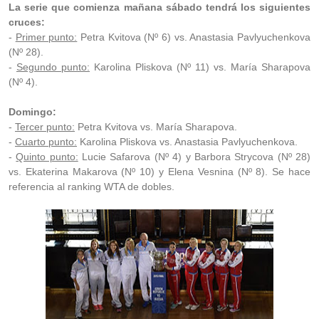
La serie que comienza mañana sábado tendrá los siguientes
cruces:
-
Primer punto:
Petra Kvitova (Nº 6) vs. Anastasia Pavlyuchenkova
(Nº 28).
-
Segundo punto:
Karolina Pliskova (Nº 11) vs. María Sharapova
(Nº 4).
Domingo:
-
Tercer punto:
Petra Kvitova vs. María Sharapova.
-
Cuarto punto:
Karolina Pliskova vs. Anastasia Pavlyuchenkova.
-
Quinto punto:
Lucie Safarova (Nº 4) y Barbora Strycova (Nº 28)
vs. Ekaterina Makarova (Nº 10) y Elena Vesnina (Nº 8). Se hace
referencia al ranking WTA de dobles.