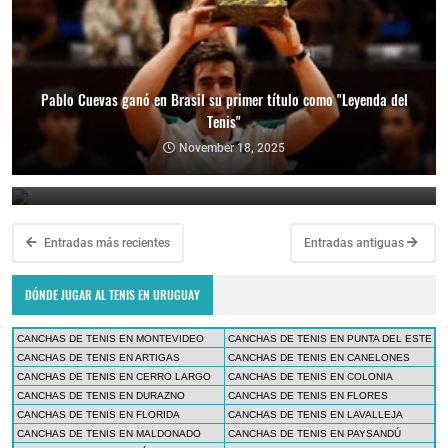
Pablo Cuevas ganó en Brasil su primer título como "Leyenda del
Tenis"
Copa Davis 2024: Uruguay enfrentará a Bolivia como visitante por
el Grupo Mundial II
November 18, 2025
February 10, 2024
Entradas más recientes
Entradas antiguas
DÓNDE JUGAR AL TENIS EN URUGUAY
CANCHAS DE TENIS EN MONTEVIDEO
CANCHAS DE TENIS EN PUNTA DEL ESTE
CANCHAS DE TENIS EN ARTIGAS
CANCHAS DE TENIS EN CANELONES
CANCHAS DE TENIS EN CERRO LARGO
CANCHAS DE TENIS EN COLONIA
CANCHAS DE TENIS EN DURAZNO
CANCHAS DE TENIS EN FLORES
CANCHAS DE TENIS EN FLORIDA
CANCHAS DE TENIS EN LAVALLEJA
CANCHAS DE TENIS EN MALDONADO
CANCHAS DE TENIS EN PAYSANDÚ