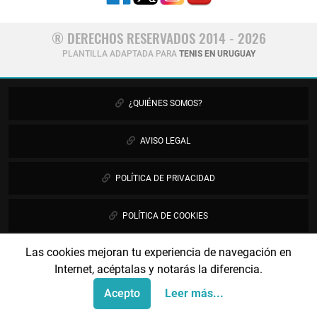
® DERECHOS RESERVADOS 2014 - 2026
PLANTILLA ADAPTADA PARA
TENIS EN URUGUAY
¿QUIÉNES SOMOS?
AVISO LEGAL
POLÍTICA DE PRIVACIDAD
POLÍTICA DE COOKIES
Las cookies mejoran tu experiencia de navegación en
PUBLICIDAD
Internet, acéptalas y notarás la diferencia.
CONTÁCTANOS
Acepto
Leer más...