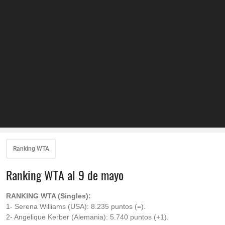
Ranking WTA
Ranking WTA al 9 de mayo
RANKING WTA (Singles):
1- Serena Williams (USA): 8.235 puntos (=).
2- Angelique Kerber (Alemania): 5.740 puntos (+1).