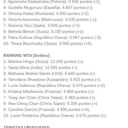
3- Agnieszka Radwanska (Polonia): 5.665 puntos (-1).
4- Garbiñe Muguruza (España): 4.847 puntos (=).
5- Simona Halep (Rumania): 4.650 puntos (+2).
6- Victoria Azarenka (Bielorrusia): 4.530 puntos (-1).
7- Roberta Vinci (Italia): 3.505 puntos (+1).
8- Belinda Bencic (Suiza): 3.330 puntos (+2).
9- Petra Kvitova (República Checa): 3.067 puntos (-3).
10- Timea Bacsinszky (Suiza): 3.065 puntos (+5).
RANKING WTA (Dobles):
1- Martina Hingis (Suiza): 12.045 puntos (=).
1- Sania Mirza (India): 12.045 puntos (=).
3- Bethanie Mattek-Sands (USA): 6.645 puntos (=).
4- Yaroslava Shvedova (Kazajistán): 5.915 puntos (=).
5- Lucie Safarova (República Checa): 5.470 puntos (+3).
6- Kristina Mladenovic (Francia): 4.860 puntos (=).
7- Yung-Jan Chan (China Taipei): 5.360 puntos (=).
8- Hao-Ching Chan (China Taipei): 5.335 puntos (=).
9- Caroline García (Francia): 4.995 puntos (+4).
10- Lucie Hradecka (República Checa): 4.675 puntos (=).
TENISTAS URUGUAYAS: