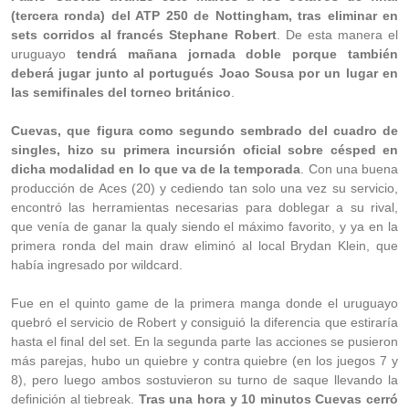
(tercera ronda) del ATP 250 de Nottingham, tras eliminar en
sets corridos al francés Stephane Robert
. De esta manera el
uruguayo
tendrá mañana jornada doble porque también
deberá jugar junto al portugués Joao Sousa por un lugar en
las semifinales del torneo británico
.
Cuevas, que figura como segundo sembrado del cuadro de
singles, hizo su primera incursión oficial sobre césped en
dicha modalidad en lo que va de la temporada
. Con una buena
producción de Aces (20) y cediendo tan solo una vez su servicio,
encontró las herramientas necesarias para doblegar a su rival,
que venía de ganar la qualy siendo el máximo favorito, y ya en la
primera ronda del main draw eliminó al local Brydan Klein, que
había ingresado por wildcard.
Fue en el quinto game de la primera manga donde el uruguayo
quebró el servicio de Robert y consiguió la diferencia que estiraría
hasta el final del set. En la segunda parte las acciones se pusieron
más parejas, hubo un quiebre y contra quiebre (en los juegos 7 y
8), pero luego ambos sostuvieron su turno de saque llevando la
definición al tiebreak.
Tras una hora y 10 minutos Cuevas cerró