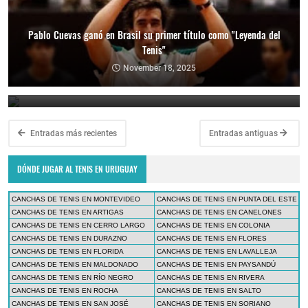
Pablo Cuevas ganó en Brasil su primer título como "Leyenda del
Tenis"
Copa Davis 2024: Uruguay enfrentará a Bolivia como visitante por
el Grupo Mundial II
November 18, 2025
February 10, 2024
Entradas más recientes
Entradas antiguas
DÓNDE JUGAR AL TENIS EN URUGUAY
CANCHAS DE TENIS EN MONTEVIDEO
CANCHAS DE TENIS EN PUNTA DEL ESTE
CANCHAS DE TENIS EN ARTIGAS
CANCHAS DE TENIS EN CANELONES
CANCHAS DE TENIS EN CERRO LARGO
CANCHAS DE TENIS EN COLONIA
CANCHAS DE TENIS EN DURAZNO
CANCHAS DE TENIS EN FLORES
CANCHAS DE TENIS EN FLORIDA
CANCHAS DE TENIS EN LAVALLEJA
CANCHAS DE TENIS EN MALDONADO
CANCHAS DE TENIS EN PAYSANDÚ
CANCHAS DE TENIS EN RÍO NEGRO
CANCHAS DE TENIS EN RIVERA
CANCHAS DE TENIS EN ROCHA
CANCHAS DE TENIS EN SALTO
CANCHAS DE TENIS EN SAN JOSÉ
CANCHAS DE TENIS EN SORIANO