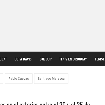
COSAT
COPA DAVIS
BJK CUP
TENIS EN URUGUAY
TENIS
Pablo Cuevas
Santiago Maresca
s en el exterior entre el 20 y el 26 de