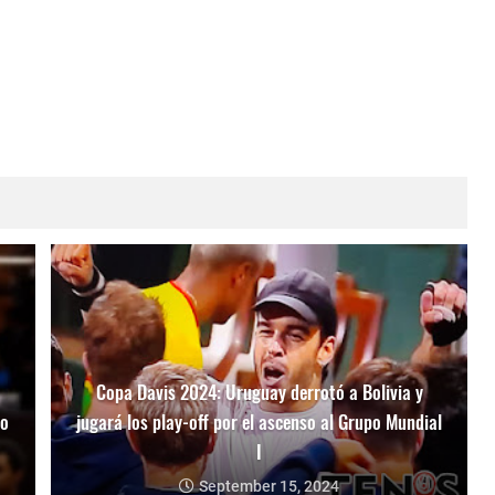
Copa Davis 2024: Uruguay derrotó a Bolivia y
mo
jugará los play-off por el ascenso al Grupo Mundial
I
September 15, 2024