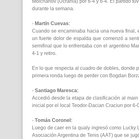
Molchanov (Ucrania) por 6-4 y 6-4. El partido tu
durante la semana.
-
Martín Cuevas:
Cuando se encaminaba hacia una nueva final, 
un fuerte dolor de espalda que comenzó a senti
semifinal que lo enfrentaba con el argentino Mar
4-1 y retiro.
En lo que respecta al cuadro de dobles, donde p
primera ronda luego de perder con Bogdan Borza 
-
Santiago Maresca:
Accedió desde la etapa de clasificación al mai
inicial por el local Teodor-Dacian Craciun por 6-
-
Tomás Coronel:
Luego de caer en la qualy ingresó como Lucky L
Asociación Argentina de Tenis (AAT) que se jugó