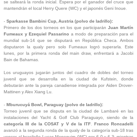
se salteará la ronda inicial. Espera por el ganador del cruce que
mantendrán el local Herry Quere (WC) y el japonés Geni Inoue.
-
Sparkasse Bambini Cup, Austria (polvo de ladrillo):
Primero de los dos torneos en los que participarán
Juan Martín
Fumeaux y Ezequiel Passarino
a modo de preparación para el
mundial sub-14 que se disputará en República Checa. Ambos
disputaron la qualy pero solo Fumeaux logró superarla. Este
lunes, por la primera ronda del main draw, enfrentará a Jacobi
Bain de Bahamas.
Los uruguayos jugarán juntos del cuadro de dobles del torneo
juvenil que se desarrolla en la ciudad de Kufstein, donde
debutarán ante la pareja canadiense integrada por Aiden Drover-
Mattinen y Alex Xiang Lu.
-
Mburucuyá Bowl, Paraguay (polvo de ladrillo):
Torneo juvenil que se disputa en la ciudad de Lambaré en las
instalaciones del Yacht & Golf Club Paraguayo, siendo de la
categoría III de la COSAT y V de la ITF
.
Franco Roncadelli
avanzó a la segunda ronda de la qualy de la categoría sub-18 tras
vencer al brasileño Lucas Meneguim (WC) por 6-0 y 6-3; mientras