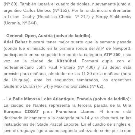
(Nº 89). También jugará el cuadro de dobles, nuevamente junto al
argentino Carlos Berlocq (Nº 152). Por la ronda inicial enfrentarán
a Lukas Dlouhy (República Checa, Nº 217) y Sergiy Stakhovsky
(Ucrania, Nº 244).
-
Generali Open, Austria (polvo de ladrillo):
Ariel Behar
buscará tener mejor suerte que la semana pasada
(donde fue eliminado en la primera ronda del ATP de Newport),
participando en su segundo torneo de la categoría
ATP 250
, esta
vez en la ciudad de
Kitzbühel
. Formará dupla con el
norteamericano John Paul Fruttero (Nº 438) y su debut está
previsto para mañana, alrededor de las 11:30 de la mañana (hora
de Uruguay), ante los segundos sembrados, los argentinos
Guillermo Durán (Nº 54) y Máximo González (Nº 62).
-
La Balle Mimosa Loire Atlantique, Francia (polvo de ladrillo):
La ciudad de Nantes representa la tercera parada de la
Gira
Europea COSAT
para
Francisco Llanes
. El torneo está
destinado únicamente a la categoría sub-14 y se disputará en las
instalaciones del Stade Pascal Laporte. En el cuadro de singles el
juvenil uruguayo figura como segundo cabeza de serie, por lo que