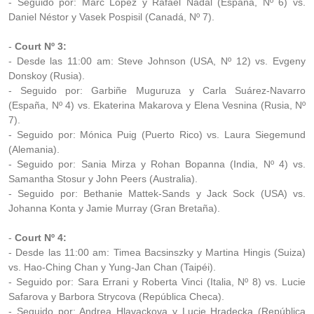
- Seguido por: Marc López y Rafael Nadal (España, Nº 6) vs.
Daniel Néstor y Vasek Pospisil (Canadá, Nº 7).
-
Court Nº 3:
- Desde las 11:00 am: Steve Johnson (USA, Nº 12) vs. Evgeny
Donskoy (Rusia).
- Seguido por: Garbiñe Muguruza y Carla Suárez-Navarro
(España, Nº 4) vs. Ekaterina Makarova y Elena Vesnina (Rusia, Nº
7).
- Seguido por: Mónica Puig (Puerto Rico) vs. Laura Siegemund
(Alemania).
- Seguido por: Sania Mirza y Rohan Bopanna (India, Nº 4) vs.
Samantha Stosur y John Peers (Australia).
- Seguido por: Bethanie Mattek-Sands y Jack Sock (USA) vs.
Johanna Konta y Jamie Murray (Gran Bretaña).
-
Court Nº 4:
- Desde las 11:00 am: Timea Bacsinszky y Martina Hingis (Suiza)
vs. Hao-Ching Chan y Yung-Jan Chan (Taipéi).
- Seguido por: Sara Errani y Roberta Vinci (Italia, Nº 8) vs. Lucie
Safarova y Barbora Strycova (República Checa).
- Seguido por: Andrea Hlavackova y Lucie Hradecka (República