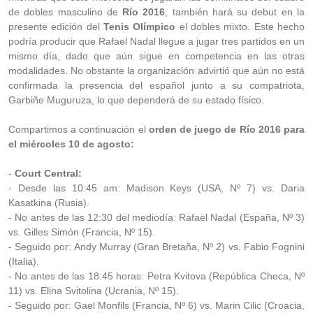
de dobles masculino de
Río 2016
, también hará su debut en la
presente edición del
Tenis Olímpico
el dobles mixto. Este hecho
podría producir que Rafael Nadal llegue a jugar tres partidos en un
mismo día, dado que aún sigue en competencia en las otras
modalidades. No obstante la organización advirtió que aún no está
confirmada la presencia del español junto a su compatriota,
Garbiñe Muguruza, lo que dependerá de su estado físico.
Compartimos a continuación el
orden de juego de Río 2016 para
el miércoles 10 de agosto:
-
Court Central:
- Desde las 10:45 am: Madison Keys (USA, Nº 7) vs. Daria
Kasatkina (Rusia).
- No antes de las 12:30 del mediodía: Rafael Nadal (España, Nº 3)
vs. Gilles Simón (Francia, Nº 15).
- Seguido por: Andy Murray (Gran Bretaña, Nº 2) vs. Fabio Fognini
(Italia).
- No antes de las 18:45 horas: Petra Kvitova (República Checa, Nº
11) vs. Elina Svitolina (Ucrania, Nº 15).
- Seguido por: Gael Monfils (Francia, Nº 6) vs. Marin Cilic (Croacia,