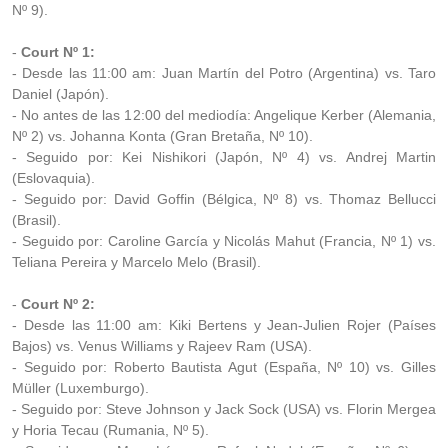
Nº 9).
-
Court Nº 1:
- Desde las 11:00 am: Juan Martín del Potro (Argentina) vs. Taro
Daniel (Japón).
- No antes de las 12:00 del mediodía: Angelique Kerber (Alemania,
Nº 2) vs. Johanna Konta (Gran Bretaña, Nº 10).
- Seguido por: Kei Nishikori (Japón, Nº 4) vs. Andrej Martin
(Eslovaquia).
- Seguido por: David Goffin (Bélgica, Nº 8) vs. Thomaz Bellucci
(Brasil).
- Seguido por: Caroline García y Nicolás Mahut (Francia, Nº 1) vs.
Teliana Pereira y Marcelo Melo (Brasil).
-
Court Nº 2:
- Desde las 11:00 am: Kiki Bertens y Jean-Julien Rojer (Países
Bajos) vs. Venus Williams y Rajeev Ram (USA).
- Seguido por: Roberto Bautista Agut (España, Nº 10) vs. Gilles
Müller (Luxemburgo).
- Seguido por: Steve Johnson y Jack Sock (USA) vs. Florin Mergea
y Horia Tecau (Rumania, Nº 5).