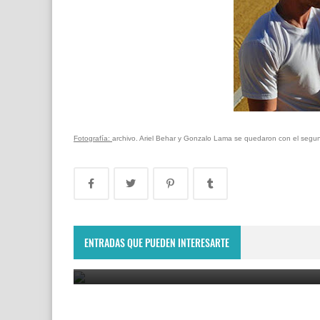
Fotografía:
archivo. Ariel Behar y Gonzalo Lama se quedaron con el segu
Lima Challenger: Ignacio Carou y Franco Roncadel
participarán en el torneo ATP de Perú
ENTRADAS QUE PUEDEN INTERESARTE
June 23, 2025