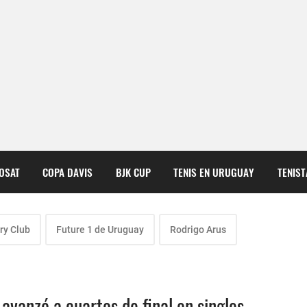
COSAT
COPA DAVIS
BJK CUP
TENIS EN URUGUAY
TENIS
ry Club
Future 1 de Uruguay
Rodrigo Arus
avanzó a cuartos de final en singles